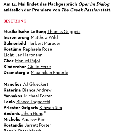
Am 14. Mai findet das Nachgespräch
Oper im Dialog
CHOR
HAPPY NEW EARS
FÜHRUNGEN EXKLUSIV FÜR ABONNENT*INNEN
FÜR ERWACHSENE
PRODUKTIONS­TEAMS
DAS FRANKFURTER OPERN- UND MUSEUMS­ORCHESTER
anlässlich der Premiere von
The Greek Passion
statt.
PRESSE
FRIEDMAN IN DER OPER
FÜR KITAS UND SCHULEN
DIRIGENTEN / REPETITOREN
GENERAL­MUSIKDIREKTOR
KINDERCHOR
BESETZUNG
NEWS
SNEAK IN
OPERNSTUDIO
MITGLIEDER DES ORCHESTERS
KONTAKT
Musikalische Leitung
Thomas Guggeis
Inszenierung
Matthew Wild
UMBESETZUNGEN
MUSEUMSUFERFEST 2026
THEATERLEITUNG
PAUL-HINDEMITH-ORCHESTER­AKADEMIE
PRESSE­MITTEILUNGEN
Bühnenbild
Herbert Murauer
Kostüme
MEDIATHEK
BRÜCHE – DEMORKATIE IN ZEITEN IHRER REGRESSION
KÜNSTLERISCHER BETRIEB OPER
HISTORIE DES ORCHESTERS
PRESSEFOTOS
Raphaela Rose
Licht
Jan Hartmann
BLOG
SILVESTERFEIER
STÄDTISCHE BÜHNEN FRANKFURT GMBH
STELLEN­ANGEBOTE ORCHESTER UND AKADEMIE
MATERIALIEN
BLOG
Chor
Manuel Pujol
Kinderchor
Giulio Ferré
PRESSE­STIMMEN
KOSTÜMPODCAST
Dramaturgie
Maximilian Enderle
SERVICE
CD / DVD-SERIE DER OPER FRANKFURT
Manolios
AJ Glueckert
ABONNEMENT
GRUPPENREISEN
Katerina
Bianca Andrew
Yannakos
Michael Porter
PATRONATSVEREIN
FÜR STUDIERENDE
ÜBERSICHT SERIEN
Lenio
Bianca Tognocchi
Priester Grigoris
Kihwan Sim
PARTNER UND SPENDEN
NEWSLETTER
ABONNEMENT-BEDINGUNGEN / INFORMATION
OPERNGALA
°
Andonis
Jihun Hong
Michelis
Andrew Kim
FANSHOP
KONTAKT ABO-SERVICE
UNSERE PARTNER
Kostandis
Jarrett Porter