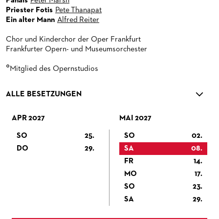
Panais
Peter Marsh
PUBLIKATIONEN
OPERN-ABOS: GÜNSTIG, FLEXIBEL, EXKLUSIV
PARTNER­ WERDEN
Priester Fotis
Pete Thanapat
Ein alter Mann
Alfred Reiter
VERMIETUNGEN
SPENDEN
Chor und Kinderchor der Oper Frankfurt
MEDIADATEN
OPERNGALA
Frankfurter Opern- und Museumsorchester
ZUKUNFT UND HISTORIE DER STÄDTISCHEN BÜHNEN
KOOPERATIONEN
°
Mitglied des Opernstudios
ALLE BESETZUNGEN
APR 2027
MAI 2027
SO
25.
SO
02.
DO
29.
SA
08.
FR
14.
MO
17.
SO
23.
SA
29.