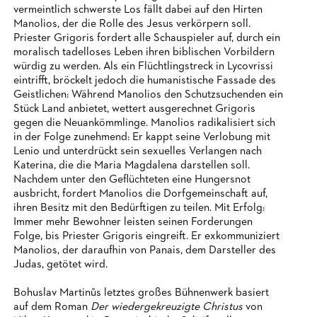
vermeintlich schwerste Los fällt dabei auf den Hirten
Manolios, der die Rolle des Jesus verkörpern soll.
Priester Grigoris fordert alle Schauspieler auf, durch ein
moralisch tadelloses Leben ihren biblischen Vorbildern
würdig zu werden. Als ein Flüchtlingstreck in Lycovrissi
eintrifft, bröckelt jedoch die humanistische Fassade des
Geistlichen: Während Manolios den Schutzsuchenden ein
Stück Land anbietet, wettert ausgerechnet Grigoris
gegen die Neuankömmlinge. Manolios radikalisiert sich
in der Folge zunehmend: Er kappt seine Verlobung mit
Lenio und unterdrückt sein sexuelles Verlangen nach
Katerina, die die Maria Magdalena darstellen soll.
Nachdem unter den Geflüchteten eine Hungersnot
ausbricht, fordert Manolios die Dorfgemeinschaft auf,
ihren Besitz mit den Bedürftigen zu teilen. Mit Erfolg:
Immer mehr Bewohner leisten seinen Forderungen
Folge, bis Priester Grigoris eingreift. Er exkommuniziert
Manolios, der daraufhin von Panais, dem Darsteller des
Judas, getötet wird.
Bohuslav Martinůs letztes großes Bühnenwerk basiert
auf dem Roman
Der wiedergekreuzigte Christus
von