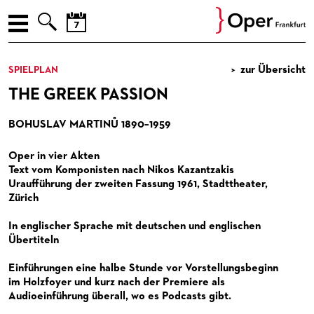



AUGUST
ENGLISH
zur Übersicht
SPIELPLAN
Prev
Nex
M
D
M
D
F
S
S
SPIELPLAN
THE GREEK PASSION
27
28
29
30
31
1
2
PREMIEREN
3
4
5
6
7
8
9
BOHUSLAV MARTINŮ 1890–1959
10
11
12
13
14
15
16
WIEDER­AUFNAHMEN
Oper in vier Akten
17
18
19
20
21
22
23
LIEDERABENDE
Text vom Komponisten nach Nikos Kazantzakis
24
25
26
27
28
29
30
Uraufführung der zweiten Fassung 1961, Stadttheater,
KONZERTE
LIEDERABENDE
Zürich
31
1
2
3
4
5
6
VER­AN­STAL­TUNG­EN
MUSEUMSKONZERTE
In englischer Sprache mit deutschen und englischen
Übertiteln
JETZT! JUNGE OPER
KAMMERMUSIK
OPER EXTRA
Einführungen eine halbe Stunde vor Vorstellungsbeginn
ENSEMBLE / GÄSTE / OPERNSTUDIO / MITARBEITER
KONZERTE DER PAUL-HINDEMITH-ORCHESTERAKADEMIE
OPER IM DIALOG
FÜR KINDER UND FAMILIEN
im Holzfoyer und kurz nach der Premiere als
Audioeinführung überall, wo es Podcasts gibt.
ORCHESTER
SOIREEN DES OPERNSTUDIOS
FÜHRUNGEN
FÜR JUGENDLICHE
ENSEMBLE / GÄSTE