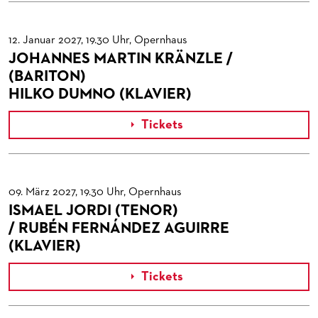
FANSHOP
KONTAKT ABO-SERVICE
UNSERE PARTNER
12. Januar 2027, 19.30 Uhr, Opernhaus
PUBLIKATIONEN
OPERN-ABOS: GÜNSTIG, FLEXIBEL, EXKLUSIV
PARTNER­ WERDEN
JOHANNES MARTIN KRÄNZLE /
VERMIETUNGEN
SPENDEN
(BARITON)
HILKO DUMNO (KLAVIER)
MEDIADATEN
OPERNGALA
ZUKUNFT UND HISTORIE DER STÄDTISCHEN BÜHNEN
KOOPERATIONEN
Tickets

09. März 2027, 19.30 Uhr, Opernhaus
ISMAEL JORDI (TENOR)
/ RUBÉN FERNÁNDEZ AGUIRRE
(KLAVIER)
Tickets
