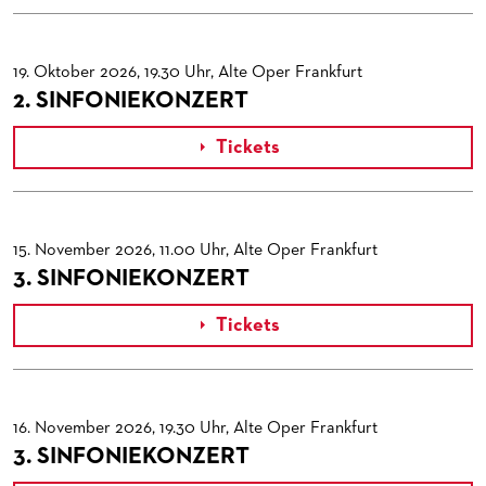
PRESSE­STIMMEN
KOSTÜMPODCAST
SERVICE
CD / DVD-SERIE DER OPER FRANKFURT
ABONNEMENT
GRUPPENREISEN
19. Oktober 2026, 19.30 Uhr, Alte Oper Frankfurt
2. SINFONIEKONZERT
PATRONATSVEREIN
FÜR STUDIERENDE
ÜBERSICHT SERIEN
PARTNER UND SPENDEN
NEWSLETTER
ABONNEMENT-BEDINGUNGEN / INFORMATION
OPERNGALA
Tickets

FANSHOP
KONTAKT ABO-SERVICE
UNSERE PARTNER
PUBLIKATIONEN
OPERN-ABOS: GÜNSTIG, FLEXIBEL, EXKLUSIV
PARTNER­ WERDEN
15. November 2026, 11.00 Uhr, Alte Oper Frankfurt
VERMIETUNGEN
SPENDEN
3. SINFONIEKONZERT
MEDIADATEN
OPERNGALA
Tickets

ZUKUNFT UND HISTORIE DER STÄDTISCHEN BÜHNEN
KOOPERATIONEN
16. November 2026, 19.30 Uhr, Alte Oper Frankfurt
3. SINFONIEKONZERT