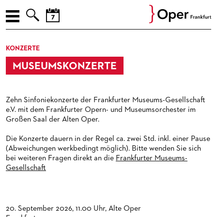



AUGUST
ENGLISH
KONZERTE
Prev
Nex
M
D
M
D
F
S
S
SPIELPLAN
MUSEUMSKONZERTE
27
28
29
30
31
1
2
PREMIEREN
3
4
5
6
7
8
9
10
11
12
13
14
15
16
WIEDER­AUFNAHMEN
Zehn Sinfoniekonzerte der Frankfurter Museums-Gesellschaft
17
18
19
20
21
22
23
e.V. mit dem Frankfurter Opern- und Museumsorchester im
LIEDERABENDE
Großen Saal der Alten Oper.
24
25
26
27
28
29
30
KONZERTE
LIEDERABENDE
31
1
2
3
4
5
6
Die Konzerte dauern in der Regel ca. zwei Std. inkl. einer Pause
(Abweichungen werkbedingt möglich). Bitte wenden Sie sich
MUSEUMSKONZERTE
bei weiteren Fragen direkt an die
Frankfurter Museums-
Gesellschaft
KAMMERMUSIK
KONZERTE DER PAUL-HINDEMITH-ORCHESTERAKADEMIE
SOIREEN DES OPERNSTUDIOS
20. September 2026, 11.00 Uhr, Alte Oper