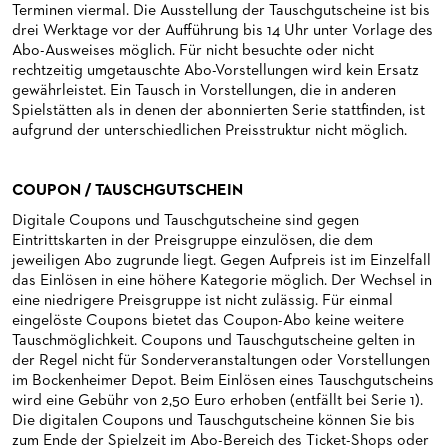
PUBLIKATIONEN
OPERN-ABOS: GÜNSTIG, FLEXIBEL, EXKLUSIV
Terminen viermal. Die Ausstellung der Tauschgutscheine ist bis
drei Werktage vor der Aufführung bis 14 Uhr unter Vorlage des
VERMIETUNGEN
Abo-Ausweises möglich. Für nicht besuchte oder nicht
PATRONATSVEREIN
rechtzeitig umgetauschte Abo-Vorstellungen wird kein Ersatz
MEDIADATEN
gewährleistet. Ein Tausch in Vorstellungen, die in anderen
PARTNER UND SPENDEN
OPERNGALA
Spielstätten als in denen der abonnierten Serie stattfinden, ist
ZUKUNFT UND HISTORIE DER STÄDTISCHEN BÜHNEN
aufgrund der unterschiedlichen Preisstruktur nicht möglich.
UNSERE PARTNER
PARTNER­ WERDEN
COUPON / TAUSCHGUTSCHEIN
SPENDEN
Digitale Coupons und Tauschgutscheine sind gegen
Eintrittskarten in der Preisgruppe einzulösen, die dem
OPERNGALA
jeweiligen Abo zugrunde liegt. Gegen Aufpreis ist im Einzelfall
das Einlösen in eine höhere Kategorie möglich. Der Wechsel in
KOOPERATIONEN
eine niedrigere Preisgruppe ist nicht zulässig. Für einmal
eingelöste Coupons bietet das Coupon-Abo keine weitere
Tauschmöglichkeit. Coupons und Tauschgutscheine gelten in
der Regel nicht für Sonderveranstaltungen oder Vorstellungen
im Bockenheimer Depot. Beim Einlösen eines Tauschgutscheins
wird eine Gebühr von 2,50 Euro erhoben (entfällt bei Serie 1).
Die digitalen Coupons und Tauschgutscheine können Sie bis
zum Ende der Spielzeit im Abo-Bereich des Ticket-Shops oder