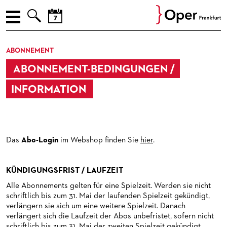



AUGUST
ENGLISH
ABONNEMENT
Prev
Nex
M
D
M
D
F
S
S
SPIELPLAN
ABONNEMENT-BEDINGUNGEN /
27
28
29
30
31
1
2
PREMIEREN
3
4
5
6
7
8
9
INFORMATION
10
11
12
13
14
15
16
WIEDER­AUFNAHMEN
17
18
19
20
21
22
23
LIEDERABENDE
24
25
26
27
28
29
30
KONZERTE
LIEDERABENDE
Das
Abo-Login
im Webshop finden Sie
hier
.
31
1
2
3
4
5
6
VER­AN­STAL­TUNG­EN
MUSEUMSKONZERTE
KÜNDIGUNGSFRIST / LAUFZEIT
JETZT! JUNGE OPER
KAMMERMUSIK
OPER EXTRA
Alle Abonnements gelten für eine Spielzeit. Werden sie nicht
schriftlich bis zum 31. Mai der laufenden Spielzeit gekündigt,
ENSEMBLE / GÄSTE / OPERNSTUDIO / MITARBEITER
KONZERTE DER PAUL-HINDEMITH-ORCHESTERAKADEMIE
OPER IM DIALOG
FÜR KINDER UND FAMILIEN
verlängern sie sich um eine weitere Spielzeit. Danach
verlängert sich die Laufzeit der Abos unbefristet, sofern nicht
ORCHESTER
SOIREEN DES OPERNSTUDIOS
FÜHRUNGEN
FÜR JUGENDLICHE
ENSEMBLE / GÄSTE
schriftlich bis zum 31. Mai der zweiten Spielzeit gekündigt