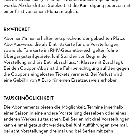
CHOR
HAPPY NEW EARS
FÜHRUNGEN EXKLUSIV FÜR ABONNENT*INNEN
FÜR ERWACHSENE
PRODUKTIONS­TEAMS
DAS FRANKFURTER OPERN- UND MUSEUMS­ORCHESTER
wurde. Ab der dritten Spielzeit ist die Kün- digung jederzeit mit
einer Frist von einem Monat möglich.
PRESSE
FRIEDMAN IN DER OPER
FÜR KITAS UND SCHULEN
DIRIGENTEN / REPETITOREN
GENERAL­MUSIKDIREKTOR
KINDERCHOR
NEWS
SNEAK IN
OPERNSTUDIO
MITGLIEDER DES ORCHESTERS
KONTAKT
RMV-TICKET
Abonnent*innen erhalten entsprechend der gebuchten Plätze
UMBESETZUNGEN
MUSEUMSUFERFEST 2026
THEATERLEITUNG
PAUL-HINDEMITH-ORCHESTER­AKADEMIE
PRESSE­MITTEILUNGEN
Abo-Ausweise, die als Eintrittskarte für die Vorstellungen
sowie als Fahrkarte im RMV-Gesamtbereich gelten (ohne
MEDIATHEK
BRÜCHE – DEMORKATIE IN ZEITEN IHRER REGRESSION
KÜNSTLERISCHER BETRIEB OPER
HISTORIE DES ORCHESTERS
PRESSEFOTOS
Übergangstarifgebiete, fünf Stunden vor Beginn der
BLOG
SILVESTERFEIER
STÄDTISCHE BÜHNEN FRANKFURT GMBH
STELLEN­ANGEBOTE ORCHESTER UND AKADEMIE
MATERIALIEN
BLOG
Vorstellung und bis Betriebsschluss, 1. Klasse mit Zuschlag).
Bei den Coupon-Abos ist die Fahrberechtigung auf den gegen
PRESSE­STIMMEN
KOSTÜMPODCAST
die Coupons eingelösten Tickets vermerkt. Bei Verlust wird
SERVICE
eine Gebühr von 5 Euro für einen Ersatzausweis erhoben.
CD / DVD-SERIE DER OPER FRANKFURT
ABONNEMENT
GRUPPENREISEN
TAUSCHMÖGLICHKEIT
FÜR STUDIERENDE
ÜBERSICHT SERIEN
Die Abonnements bieten die Möglichkeit, Termine innerhalb
NEWSLETTER
ABONNEMENT-BEDINGUNGEN / INFORMATION
einer Saison in eine andere Vorstellung desselben oder eines
anderen Werkes zu tauschen. Bei Serien mit drei Vorstellungen
FANSHOP
KONTAKT ABO-SERVICE
kann einmal getauscht werden, bei fünf Aufführungen zweimal,
bei acht Vorstellungen dreimal und bei Serien mit zehn