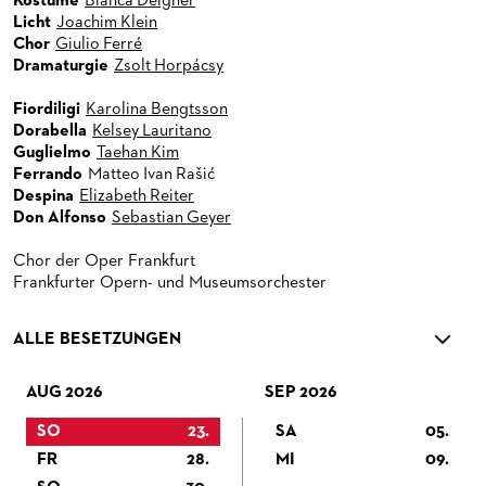
Kostüme
Bianca Deigner
Licht
Joachim Klein
Chor
Giulio Ferré
Dramaturgie
Zsolt Horpácsy
Fiordiligi
Karolina Bengtsson
Dorabella
Kelsey Lauritano
Guglielmo
Taehan Kim
Ferrando
Matteo Ivan Rašić
Despina
Elizabeth Reiter
Don Alfonso
Sebastian Geyer
Chor der Oper Frankfurt
Frankfurter Opern- und Museumsorchester
ALLE BESETZUNGEN
AUG 2026
SEP 2026
SO
23.
SA
05.
FR
28.
MI
09.