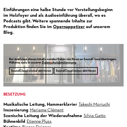
PUBLIKATIONEN
OPERN-ABOS: GÜNSTIG, FLEXIBEL, EXKLUSIV
PARTNER­ WERDEN
Einführungen eine halbe Stunde vor Vorstellungsbeginn
VERMIETUNGEN
SPENDEN
im Holzfoyer und als Audioeinführung überall, wo es
Podcasts gibt. Weitere spannende Inhalte zur
MEDIADATEN
OPERNGALA
Produktion finden Sie im
Opernappetizer
auf unserem
Blog.
ZUKUNFT UND HISTORIE DER STÄDTISCHEN BÜHNEN
KOOPERATIONEN
Bei Anklicken dieses Inhalts werden Daten von Ihnen an SoundCloud übertragen.
Näheres dazu in unserer
Datenschutzbestimmung
.
SoundCloud einmal aktivieren
SoundCloud immer aktivieren
BESETZUNG
Musikalische Leitung, Hammerklavier
Takeshi Moriuchi
Inszenierung
Mariame Clément
Szenische Leitung der Wiederaufnahme
Silvia Gatto
Bühnenbild
Etienne Pluss