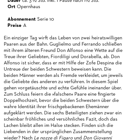
Dauer
ca. 3 ½ Std. inkl. 1 Pause nach 1½ Std.
Ort
Opernhaus
Abonnement
Serie 10
Preise
A
Ein einziger Tag wirft das Leben von zwei heiratswilligen
Paaren aus der Bahn. Guglielmo und Ferrando schließen
mit ihrem älteren Freund Don Alfonso eine Wette auf die
Treue ihrer Geliebten, Fiordiligi und Dorabella, ab. Don
Alfonso ist sicher, dass er mit Hilfe der Zofe Despina die
Untreue der beiden Schwestern beweisen kann. Die
beiden Männer werden als Fremde verkleidet, um jeweils
die Geliebte des anderen zu verführen. In diesem Spiel
gehen vorgetäuschte und echte Gefühle ineinander über.
Zum Schluss feiern die »falschen« Paare eine fingierte
Doppelhochzeit, bevor die beiden Schwestern über die
wahre Identität ihrer frischgebackenen Ehemänner
aufgeklärt werden. Die sechs Beteiligten ziehen zwar ein
scheinbar fröhliches und versöhnliches Fazit, doch das
Lachen bleibt allen im Halse stecken. Finden sich die
Liebenden in der ursprünglichen Zusammenstellung
wieder? Nach
Le nozze di Figaro
und
Don Giovanni