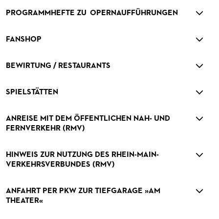
PUBLIKATIONEN
PROGRAMMHEFTE ZU OPERNAUFFÜHRUNGEN
VERMIETUNGEN
FANSHOP
MEDIADATEN
ZUKUNFT UND HISTORIE DER STÄDTISCHEN BÜHNEN
BEWIRTUNG / RESTAURANTS
ABONNEMENT
SPIELSTÄTTEN
PATRONATSVEREIN
ÜBERSICHT SERIEN
ANREISE MIT DEM ÖFFENTLICHEN NAH- UND
PARTNER UND SPENDEN
ABONNEMENT-BEDINGUNGEN / INFORMATION
OPERNGALA
FERNVERKEHR (RMV)
KONTAKT ABO-SERVICE
UNSERE PARTNER
HINWEIS ZUR NUTZUNG DES RHEIN-MAIN-
OPERN-ABOS: GÜNSTIG, FLEXIBEL, EXKLUSIV
PARTNER­ WERDEN
VERKEHRSVERBUNDES (RMV)
SPENDEN
ANFAHRT PER PKW ZUR TIEFGARAGE »AM
OPERNGALA
THEATER«
KOOPERATIONEN