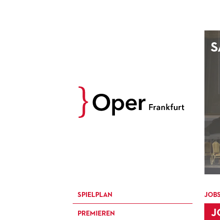
AUGUST
S
Prev
M
D
M
D
27
28
29
30
3
4
5
6
10
11
12
13
17
18
19
20
24
25
26
27
31
1
2
3
SPIELPLAN
JOB
J
PREMIEREN