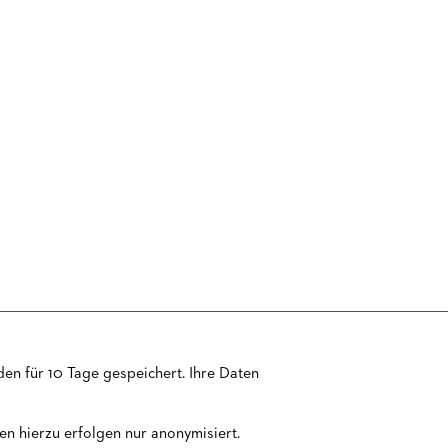
en für 10 Tage gespeichert. Ihre Daten
TEMAP
IMPRESSUM
AGB
DATENSCHUTZ
BARRIEREFREIHEIT
n hierzu erfolgen nur anonymisiert.