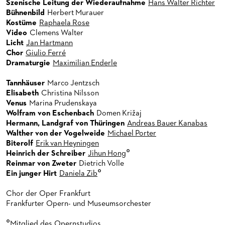
Szenische Leitung der Wiederaufnahme
Hans Walter Richter
Bühnenbild
Herbert Murauer
Kostüme
Raphaela Rose
Video
Clemens Walter
Licht
Jan Hartmann
Chor
Giulio Ferré
Dramaturgie
Maximilian Enderle
Tannhäuser
Marco Jentzsch
Elisabeth
Christina Nilsson
Venus
Marina Prudenskaya
Wolfram von Eschenbach
Domen Križaj
Hermann, Landgraf von Thüringen
Andreas Bauer Kanabas
Walther von der Vogelweide
Michael Porter
Biterolf
Erik van Heyningen
°
Heinrich der Schreiber
Jihun Hong
Reinmar von Zweter
Dietrich Volle
°
Ein junger Hirt
Daniela Zib
Chor der Oper Frankfurt
Frankfurter Opern- und Museumsorchester
°
Mitglied des Opernstudios