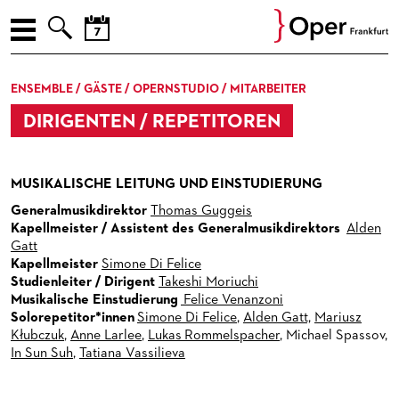



AUGUST
ENGLISH
ENSEMBLE / GÄSTE / OPERNSTUDIO / MITARBEITER
Prev
Nex
M
D
M
D
F
S
S
SPIELPLAN
DIRIGENTEN / REPETITOREN
27
28
29
30
31
1
2
PREMIEREN
3
4
5
6
7
8
9
10
11
12
13
14
15
16
WIEDER­AUFNAHMEN
MUSIKALISCHE LEITUNG UND EINSTUDIERUNG
17
18
19
20
21
22
23
Generalmusikdirektor
LIEDERABENDE
Thomas Guggeis
24
25
26
27
28
29
30
Kapellmeister / Assistent des Generalmusikdirektors
Alden
KONZERTE
LIEDERABENDE
Gatt
31
1
2
3
4
5
6
Kapellmeister
Simone Di Felice
VER­AN­STAL­TUNG­EN
MUSEUMSKONZERTE
Studienleiter / Dirigent
Takeshi Moriuchi
Musikalische Einstudierung
Felice Venanzoni
JETZT! JUNGE OPER
KAMMERMUSIK
OPER EXTRA
Solorepetitor*innen
Simone Di Felice
,
Alden Gatt,
Mariusz
Kłubczuk
,
Anne Larlee
,
Lukas Rommelspacher
, Michael Spassov,
ENSEMBLE / GÄSTE / OPERNSTUDIO / MITARBEITER
KONZERTE DER PAUL-HINDEMITH-ORCHESTERAKADEMIE
OPER IM DIALOG
FÜR KINDER UND FAMILIEN
In Sun Suh
,
Tatiana Vassilieva
SOIREEN DES OPERNSTUDIOS
FÜHRUNGEN
FÜR JUGENDLICHE
ENSEMBLE / GÄSTE