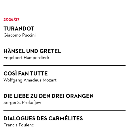
MEDIATHEK
HISTORIE DES ORCHESTERS
PRESSEFOTOS
BLOG
STELLEN­ANGEBOTE ORCHESTER UND AKADEMIE
MATERIALIEN
BLOG
2026/27
PRESSE­STIMMEN
KOSTÜMPODCAST
SERVICE
TURANDOT
CD / DVD-SERIE DER OPER FRANKFURT
Giacomo Puccini
ABONNEMENT
GRUPPENREISEN
PATRONATSVEREIN
FÜR STUDIERENDE
ÜBERSICHT SERIEN
HÄNSEL UND GRETEL
Engelbert Humperdinck
PARTNER UND SPENDEN
NEWSLETTER
ABONNEMENT-BEDINGUNGEN / INFORMATION
OPERNGALA
FANSHOP
KONTAKT ABO-SERVICE
UNSERE PARTNER
COSÌ FAN TUTTE
Wolfgang Amadeus Mozart
PUBLIKATIONEN
OPERN-ABOS: GÜNSTIG, FLEXIBEL, EXKLUSIV
PARTNER­ WERDEN
VERMIETUNGEN
SPENDEN
DIE LIEBE ZU DEN DREI ORANGEN
Sergei S. Prokofjew
MEDIADATEN
OPERNGALA
ZUKUNFT UND HISTORIE DER STÄDTISCHEN BÜHNEN
KOOPERATIONEN
DIALOGUES DES CARMÉLITES
Francis Poulenc