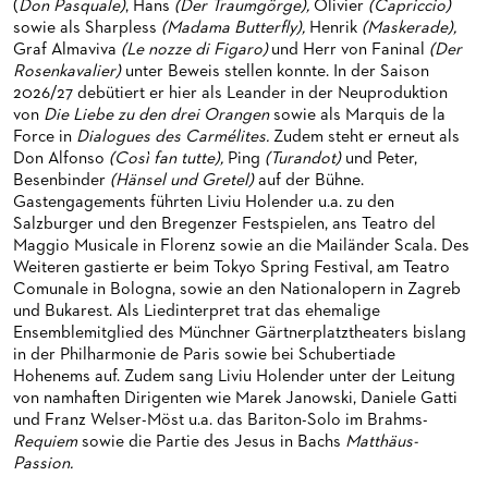
(
Don Pasquale)
, Hans
(Der Traumgörge),
Olivier
(Capriccio)
HAPPY NEW EARS
FÜHRUNGEN EXKLUSIV FÜR ABONNENT*INNEN
FÜR ERWACHSENE
PRODUKTIONS­TEAMS
sowie als Sharpless
(Madama Butterfly),
Henrik
(Maskerade),
Graf Almaviva
(Le nozze di Figaro)
und Herr von Faninal
(Der
FRIEDMAN IN DER OPER
FÜR KITAS UND SCHULEN
DIRIGENTEN / REPETITOREN
Rosenkavalier)
unter Beweis stellen konnte. In der Saison
2026/27 debütiert er hier als Leander in der Neuproduktion
SNEAK IN
OPERNSTUDIO
von
Die Liebe zu den drei Orangen
sowie als Marquis de la
Force in
Dialogues des Carmélites.
Zudem steht er erneut als
MUSEUMSUFERFEST 2026
THEATERLEITUNG
Don Alfonso
(Così fan tutte),
Ping
(Turandot)
und Peter,
Besenbinder
(Hänsel und Gretel)
auf der Bühne.
BRÜCHE – DEMORKATIE IN ZEITEN IHRER REGRESSION
KÜNSTLERISCHER BETRIEB OPER
Gastengagements führten Liviu Holender u.a. zu den
Salzburger und den Bregenzer Festspielen, ans Teatro del
SILVESTERFEIER
STÄDTISCHE BÜHNEN FRANKFURT GMBH
Maggio Musicale in Florenz sowie an die Mailänder Scala. Des
Weiteren gastierte er beim Tokyo Spring Festival, am Teatro
ORCHESTER
Comunale in Bologna, sowie an den Nationalopern in Zagreb
und Bukarest. Als Liedinterpret trat das ehemalige
CHOR
DAS FRANKFURTER OPERN- UND MUSEUMS­ORCHESTER
Ensemblemitglied des Münchner Gärtnerplatztheaters bislang
in der Philharmonie de Paris sowie bei Schubertiade
PRESSE
GENERAL­MUSIKDIREKTOR
KINDERCHOR
Hohenems auf. Zudem sang Liviu Holender unter der Leitung
von namhaften Dirigenten wie Marek Janowski, Daniele Gatti
NEWS
MITGLIEDER DES ORCHESTERS
KONTAKT
und Franz Welser-Möst u.a. das Bariton-Solo im Brahms-
Requiem
sowie die Partie des Jesus in Bachs
Matthäus-
UMBESETZUNGEN
PAUL-HINDEMITH-ORCHESTER­AKADEMIE
PRESSE­MITTEILUNGEN
Passion.