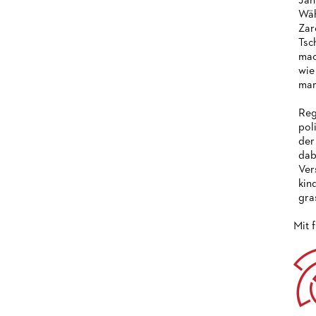
Jah
Wäh
Zar
Tsc
mac
wie
mar
Reg
pol
der
dab
Ver
kin
gra
Mit 