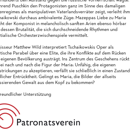
rhunderts den Aufstand gegen die russische Vorherrschaft wagte.
rend Puschkin den Protagonisten ganz im Sinne des damaligen
enregimes als manipulativen Vaterlandsverräter zeigt, verleiht ihm
haikowski durchaus ambivalente Züge: Mazeppas Liebe zu Maria
ht der Komponist in melancholisch-sanften Arien ebenso hörbar
 dessen Brutalität, die sich durchschneidende Rhythmen und
tialische Orchesterzwischenspiele vermittelt.
isseur Matthew Wild interpretiert Tschaikowskis Oper als
itische Parabel über eine Elite, die ihre Konflikte auf dem Rücken
 eigenen Bevölkerung austrägt. Ins Zentrum des Geschehens rückt
ei nach und nach die Figur der Maria: Unfähig, die eigenen
strickungen zu akzeptieren, verfällt sie schließlich in einen Zustand
dlicher Entrücktheit. Gelingt es Maria, die Bilder der allseits
ssierenden Gewalt aus dem Kopf zu bekommen?
freundlicher Unterstützung