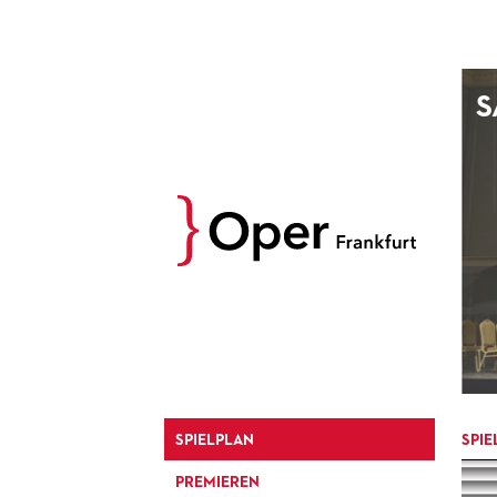
AUGUST
S
Prev
M
D
M
D
27
28
29
30
3
4
5
6
10
11
12
13
17
18
19
20
24
25
26
27
31
1
2
3
SPIELPLAN
SPIE
PREMIEREN