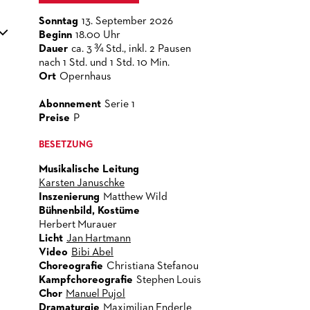
Sonntag
13. September 2026
Beginn
18.00 Uhr
Dauer
ca. 3 ¾ Std., inkl. 2 Pausen
nach 1 Std. und 1 Std. 10 Min.
Ort
Opernhaus
Abonnement
Serie 1
Preise
P
BESETZUNG
Musikalische Leitung
Karsten Januschke
Inszenierung
Matthew Wild
Bühnenbild, Kostüme
Herbert Murauer
Licht
Jan Hartmann
Video
Bibi Abel
Choreografie
Christiana Stefanou
Kampfchoreografie
Stephen Louis
Chor
Manuel Pujol
Dramaturgie
Maximilian Enderle