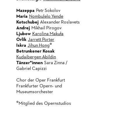
Mazeppa
Petr Sokolov
Maria
Nombulelo Yende
Kotschubej
Alexander Roslavets
Andrej
Mikhail Pirogov
Ljubow
Karolina Makuła
Orlik
Jarrett Porter
°
Iskra
Jihun Hong
Betrunkener Kosak
Kudaibergen Abildin
Tänzer*innen
Sara Zinna /
Gabriel Capizzi
Chor der Oper Frankfurt
Frankfurter Opern- und
Museumsorchester
°
Mitglied des Opernstudios