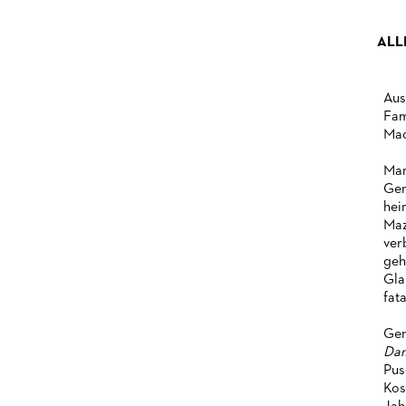
ALL
Aus
Fam
Mac
Mar
Gen
hei
Maz
ver
geh
Gla
fat
Gen
Da
Pus
Kos