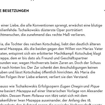
E BESETZUNGEN
 einer Liebe, die alle Konventionen sprengt, erwächst eine blutige
ilienfehde: Tschaikowskis düsterste Oper porträtiert
htmenschen, die zunehmend das rechte Maß verlieren.
ia, die Tochter des reichen Kotschubej, liebt den deutlich älteren
eral Mazeppa. Als die beiden gegen den Willen von Marias Vater
raten, entspinnt sich ein erbitterter Machtkampf: Kotschubej klagt
eppa, dem er bis dato als Freund und Geschäftspartner
bunden war, wegen Hochverrats beim Zaren an. Doch der Schuss
t nach hinten los: Der Zar schenkt den Anschuldigungen keinen
uben und lässt Kotschubej öffentlich hinrichten. Als Maria die
alen Folgen ihrer Liebe erkennt, verliert sie den Verstand.
auso wie Tschaikowskis Erfolgsopern
Eugen Onegin
und
Pique
me
basiert
Mazeppa
auf einer literarischen Vorlage von Alexander
chkin. Dessen Poem
Poltawa
von 1829 setzt sich mit dem
akenführer Iwan Mazeppa auseinander, der Anfang des 18.