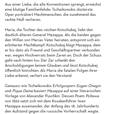
Aus einer Liebe, die alle Konventionen sprengt, erwächst
eine blutige Familienfehde: Tschaikowskis düsterste
Oper porträtiert Machtmenschen, die zunehmend das
rechte Maß verlieren.
Maria, die Tochter des reichen Kotschubej, liebt den
deutlich älteren General Mazeppa. Als die beiden gegen
den Willen von Marias Vater heiraten, entspinnt sich ein
erbitterter Machtkampf: Kotschubej klagt Mazeppa, dem
er bis dato als Freund und Geschäftspartner verbunden
war, wegen Hochverrats beim Zaren an. Doch der Schuss
geht nach hinten los: Der Zar schenkt den
Anschuldigungen keinen Glauben und lässt Kotschubej
öffentlich hinrichten. Als Maria die fatalen Folgen ihrer
Liebe erkennt, verliert sie den Verstand.
Genauso wie Tschaikowskis Erfolgsopern
Eugen Onegin
und
Pique Dame
basiert
Mazeppa
auf einer literarischen
Vorlage von Alexander Puschkin. Dessen Poem
Poltawa
von 1829 setzt sich mit dem Kosakenführer Iwan
Mazeppa auseinander, der Anfang des 18. Jahrhunderts
den Aufstand gegen die russische Vorherrschaft wagte.