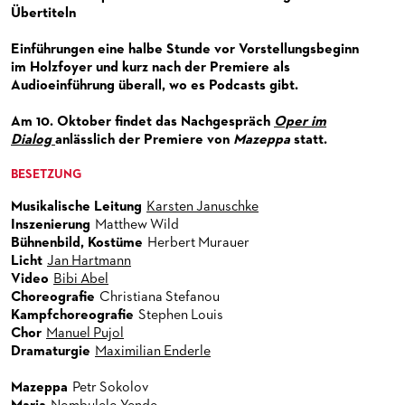
PUBLIKATIONEN
OPERN-ABOS: GÜNSTIG, FLEXIBEL, EXKLUSIV
PARTNER­ WERDEN
Übertiteln
VERMIETUNGEN
SPENDEN
Einführungen eine halbe Stunde vor Vorstellungsbeginn
im Holzfoyer und kurz nach der Premiere als
MEDIADATEN
OPERNGALA
Audioeinführung überall, wo es Podcasts gibt.
ZUKUNFT UND HISTORIE DER STÄDTISCHEN BÜHNEN
KOOPERATIONEN
Am 10. Oktober findet das Nachgespräch
Oper im
Dialog
anlässlich der Premiere von
Mazeppa
statt.
BESETZUNG
Musikalische Leitung
Karsten Januschke
Inszenierung
Matthew Wild
Bühnenbild, Kostüme
Herbert Murauer
Licht
Jan Hartmann
Video
Bibi Abel
Choreografie
Christiana Stefanou
Kampfchoreografie
Stephen Louis
Chor
Manuel Pujol
Dramaturgie
Maximilian Enderle
Mazeppa
Petr Sokolov