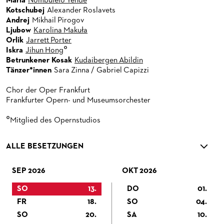
Maria
Nombulelo Yende
Kotschubej
Alexander Roslavets
Andrej
Mikhail Pirogov
Ljubow
Karolina Makuła
Orlik
Jarrett Porter
°
Iskra
Jihun Hong
Betrunkener Kosak
Kudaibergen Abildin
Tänzer*innen
Sara Zinna / Gabriel Capizzi
Chor der Oper Frankfurt
Frankfurter Opern- und Museumsorchester
°
Mitglied des Opernstudios
ALLE BESETZUNGEN
SEP 2026
OKT 2026
SO
13.
DO
01.
FR
18.
SO
04.
SO
20.
SA
10.