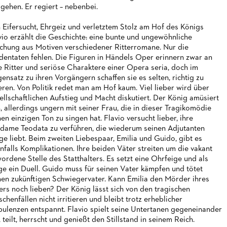
 gehen. Er regiert – nebenbei.
 Eifersucht, Ehrgeiz und verletztem Stolz am Hof des Königs
vio erzählt die Geschichte: eine bunte und ungewöhnliche
chung aus Motiven verschiedener Ritterromane. Nur die
dentaten fehlen. Die Figuren in Händels Oper erinnern zwar an
e Ritter und seriöse Charaktere einer Opera seria, doch im
ensatz zu ihren Vorgängern schaffen sie es selten, richtig zu
eren. Von Politik redet man am Hof kaum. Viel lieber wird über
ellschaftlichen Aufstieg und Macht diskutiert. Der König amüsiert
h, allerdings ungern mit seiner Frau, die in dieser Tragikomödie
nen einzigen Ton zu singen hat. Flavio versucht lieber, ihre
dame Teodata zu verführen, die wiederum seinen Adjutanten
ige liebt. Beim zweiten Liebespaar, Emilia und Guido, gibt es
nfalls Komplikationen. Ihre beiden Väter streiten um die vakant
ordene Stelle des Statthalters. Es setzt eine Ohrfeige und als
ge ein Duell. Guido muss für seinen Vater kämpfen und tötet
nen zukünftigen Schwiegervater. Kann Emilia den Mörder ihres
ers noch lieben? Der König lässt sich von den tragischen
schenfällen nicht irritieren und bleibt trotz erheblicher
bulenzen entspannt. Flavio spielt seine Untertanen gegeneinander
, teilt, herrscht und genießt den Stillstand in seinem Reich.