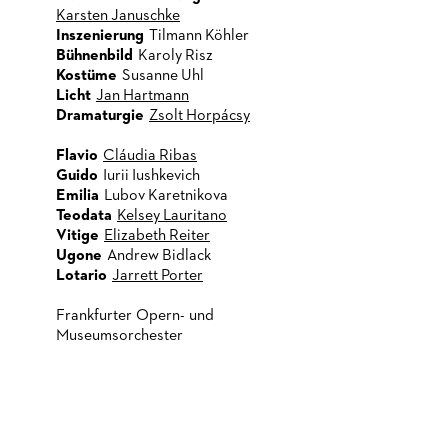
Karsten Januschke
Inszenierung
Tilmann Köhler
Bühnenbild
Karoly Risz
Kostüme
Susanne Uhl
Licht
Jan Hartmann
Dramaturgie
Zsolt Horpácsy
Flavio
Cláudia Ribas
Guido
Iurii Iushkevich
Emilia
Lubov Karetnikova
Teodata
Kelsey Lauritano
Vitige
Elizabeth Reiter
Ugone
Andrew Bidlack
Lotario
Jarrett Porter
Frankfurter Opern- und
Museumsorchester