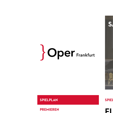
AUGUST
S
Prev
M
D
M
D
27
28
29
30
3
4
5
6
10
11
12
13
17
18
19
20
24
25
26
27
31
1
2
3
SPIELPLAN
SPIE
F
PREMIEREN