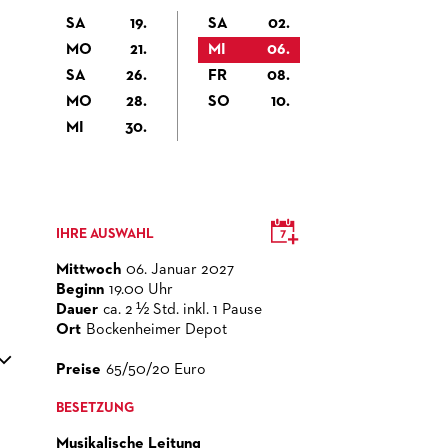
SA
19.
SA
02.
MO
21.
MI
06.
SA
26.
FR
08.
MO
28.
SO
10.
MI
30.
IHRE AUSWAHL
Mittwoch
06. Januar 2027
Beginn
19.00 Uhr
Dauer
ca. 2 ½ Std. inkl. 1 Pause
Ort
Bockenheimer Depot
Preise
65/50/20 Euro
BESETZUNG
Musikalische Leitung