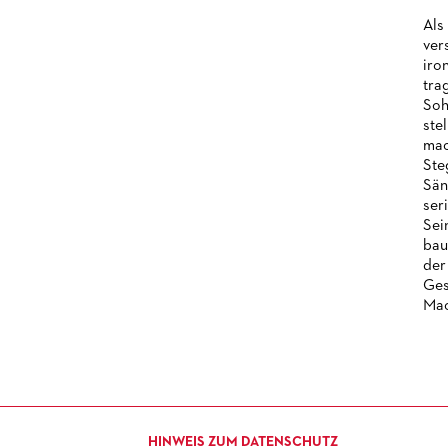
Als
ver
iro
tra
Soh
ste
mac
Ste
Sän
ser
Sei
bau
der
Ges
Mac
HINWEIS ZUM DATENSCHUTZ