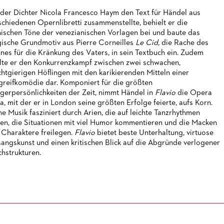
 der Dichter Nicola Francesco Haym den Text für Händel aus
schiedenen Opernlibretti zusammenstellte, behielt er die
nischen Töne der venezianischen Vorlagen bei und baute das
gische Grundmotiv aus Pierre Corneilles
Le Cid,
die Rache des
nes für die Kränkung des Vaters, in sein Textbuch ein. Zudem
llte er den Konkurrenzkampf zwischen zwei schwachen,
htgierigen Höflingen mit den karikierenden Mitteln einer
greifkomödie dar. Komponiert für die größten
gerpersönlichkeiten der Zeit, nimmt Händel in
Flavio
die Opera
ia, mit der er in London seine größten Erfolge feierte, aufs Korn.
ne Musik fasziniert durch Arien, die auf leichte Tanzrhythmen
en, die Situationen mit viel Humor kommentieren und die Macken
 Charaktere freilegen.
Flavio
bietet beste Unterhaltung, virtuose
angskunst und einen kritischen Blick auf die Abgründe verlogener
hstrukturen.