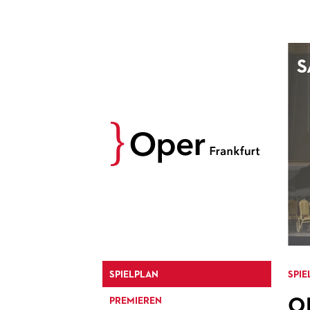
AUGUST
S
Prev
M
D
M
D
27
28
29
30
3
4
5
6
10
11
12
13
17
18
19
20
24
25
26
27
31
1
2
3
SPIELPLAN
SPIE
O
PREMIEREN