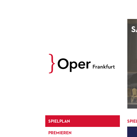
AUGUST
S
Prev
M
D
M
D
27
28
29
30
3
4
5
6
10
11
12
13
17
18
19
20
24
25
26
27
31
1
2
3
SPIELPLAN
SPIE
PREMIEREN