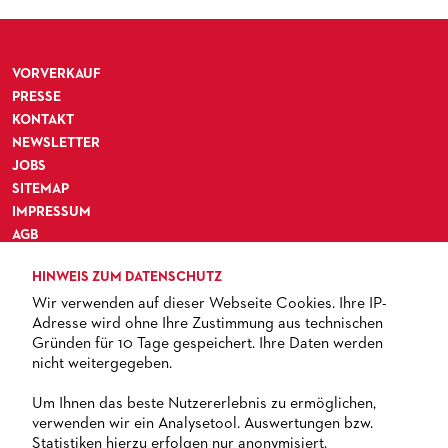
MEDIATHEK
HISTORIE DES ORCHESTERS
PRESSEFOTOS
BLOG
STELLEN­ANGEBOTE ORCHESTER UND AKADEMIE
MATERIALIEN
BLOG
VORVERKAUF
PRESSE­STIMMEN
KOSTÜMPODCAST
SERVICE
PRESSE
CD / DVD-SERIE DER OPER FRANKFURT
KONTAKT
ABONNEMENT
GRUPPENREISEN
NEWSLETTER
JOBS
PATRONATSVEREIN
FÜR STUDIERENDE
ÜBERSICHT SERIEN
SITEMAP
PARTNER UND SPENDEN
NEWSLETTER
ABONNEMENT-BEDINGUNGEN / INFORMATION
OPERNGALA
IMPRESSUM
AGB
FANSHOP
KONTAKT ABO-SERVICE
UNSERE PARTNER
DATENSCHUTZ
HINWEIS ZUM DATENSCHUTZ
BARRIEREFREIHEIT
PUBLIKATIONEN
OPERN-ABOS: GÜNSTIG, FLEXIBEL, EXKLUSIV
PARTNER­ WERDEN
Wir verwenden auf dieser Webseite Cookies. Ihre IP-
Adresse wird ohne Ihre Zustimmung aus technischen
VERMIETUNGEN
SPENDEN
Gründen für 10 Tage gespeichert. Ihre Daten werden
MEDIADATEN
OPERNGALA
nicht weitergegeben.
TICKETS
ZUKUNFT UND HISTORIE DER STÄDTISCHEN BÜHNEN
KOOPERATIONEN
Um Ihnen das beste Nutzererlebnis zu ermöglichen,
verwenden wir ein Analysetool. Auswertungen bzw.
+ 49 69 212-49494
Statistiken hierzu erfolgen nur anonymisiert.