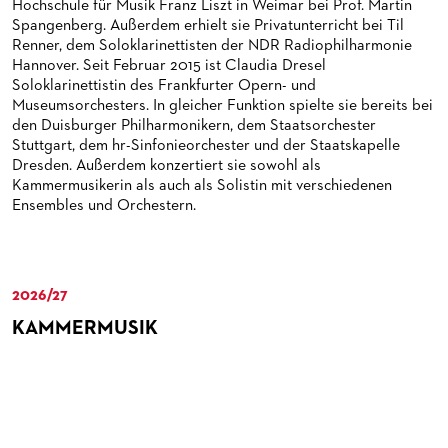
Hochschule für Musik Franz Liszt in Weimar bei Prof. Martin
HAPPY NEW EARS
FÜHRUNGEN EXKLUSIV FÜR ABONNENT*INNEN
FÜR ERWACHSENE
PRODUKTIONS­TEAMS
Spangenberg. Außerdem erhielt sie Privatunterricht bei Til
Renner, dem Soloklarinettisten der NDR Radiophilharmonie
FRIEDMAN IN DER OPER
FÜR KITAS UND SCHULEN
DIRIGENTEN / REPETITOREN
Hannover. Seit Februar 2015 ist Claudia Dresel
Soloklarinettistin des Frankfurter Opern- und
SNEAK IN
OPERNSTUDIO
Museumsorchesters. In gleicher Funktion spielte sie bereits bei
den Duisburger Philharmonikern, dem Staatsorchester
MUSEUMSUFERFEST 2026
THEATERLEITUNG
Stuttgart, dem hr-Sinfonieorchester und der Staatskapelle
Dresden. Außerdem konzertiert sie sowohl als
BRÜCHE – DEMORKATIE IN ZEITEN IHRER REGRESSION
KÜNSTLERISCHER BETRIEB OPER
Kammermusikerin als auch als Solistin mit verschiedenen
Ensembles und Orchestern.
SILVESTERFEIER
STÄDTISCHE BÜHNEN FRANKFURT GMBH
ORCHESTER
2026/27
CHOR
DAS FRANKFURTER OPERN- UND MUSEUMS­ORCHESTER
KAMMERMUSIK
PRESSE
GENERAL­MUSIKDIREKTOR
KINDERCHOR
NEWS
MITGLIEDER DES ORCHESTERS
KONTAKT
UMBESETZUNGEN
PAUL-HINDEMITH-ORCHESTER­AKADEMIE
PRESSE­MITTEILUNGEN