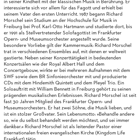
in seiner Kindheit mit der klassischen Musik in Berührung. Er
HAPPY NEW EARS
FÜHRUNGEN EXKLUSIV FÜR ABONNENT*INNEN
FÜR ERWACHSENE
PRODUKTIONS­TEAMS
interessierte sich vor allem für das Fagott und erhielt bei
seinem Vater den ersten Unterricht. 1987 begann Richard
FRIEDMAN IN DER OPER
FÜR KITAS UND SCHULEN
DIRIGENTEN / REPETITOREN
Morschel sein Studium an der Hochschule für Musik in
Freiburg bei Prof. Karl-Otto Hartmann und studierte dort, bis
SNEAK IN
OPERNSTUDIO
er 1991 als Stellvertretender Solofagottist im Frankfurter
Opern- und Museumsorchester angestellt wurde. Seine
MUSEUMSUFERFEST 2026
THEATERLEITUNG
besondere Vorliebe gilt der Kammermusik: Richard Morschel
trat in verschiedenen Ensembles auf, mit denen er weltweit
BRÜCHE – DEMORKATIE IN ZEITEN IHRER REGRESSION
KÜNSTLERISCHER BETRIEB OPER
gastierte. Neben seiner Konzerttätigkeit in bedeutenden
Konzertsälen wie der Royal Albert Hall und dem
SILVESTERFEIER
STÄDTISCHE BÜHNEN FRANKFURT GMBH
Concertgebouw, wirkte er bei mehreren Aufnahmen mit dem
SWF sowie dem BR Sinfonieorchester mit und produzierte
ORCHESTER
CDs mit dem Hindemith Quintett und dem Pleyel Trio. Ein
Soloauftritt mit William Bennett in Freiburg gehört zu seinen
CHOR
DAS FRANKFURTER OPERN- UND MUSEUMS­ORCHESTER
prägenden musikalischen Erlebnissen. Richard Morschel ist seit
fast 30 Jahren Mitglied des Frankfurter Opern- und
PRESSE
GENERAL­MUSIKDIREKTOR
KINDERCHOR
Museumsorchesters. Er hat zwei Söhne, die Musik lieben, und
ist ein stolzer Großvater. Sein Lebensmotto: »Behandle andere
NEWS
MITGLIEDER DES ORCHESTERS
KONTAKT
so, wie du selbst behandelt werden möchtest, und sei immer
dankbar.« Richard Morschel ist als leitender Pastor einer
UMBESETZUNGEN
PAUL-HINDEMITH-ORCHESTER­AKADEMIE
PRESSE­MITTEILUNGEN
internationalen freien evangelischen Kirche (Kingdom Life
Frankfurt) tätig.