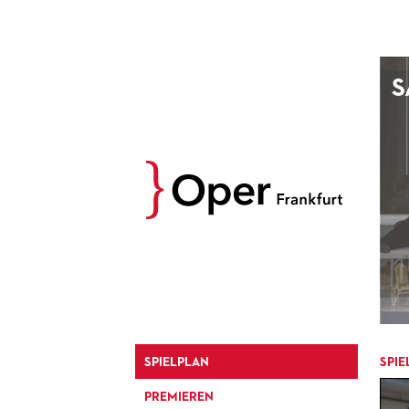
AUGUST
S
Prev
M
D
M
D
27
28
29
30
3
4
5
6
10
11
12
13
17
18
19
20
24
25
26
27
31
1
2
3
SPIELPLAN
SPIE
PREMIEREN