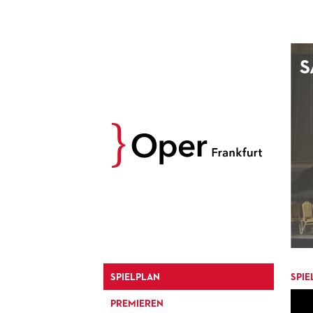
AUGUST
S
Prev
M
D
M
D
27
28
29
30
3
4
5
6
10
11
12
13
17
18
19
20
24
25
26
27
31
1
2
3
SPIELPLAN
SPIE
PREMIEREN