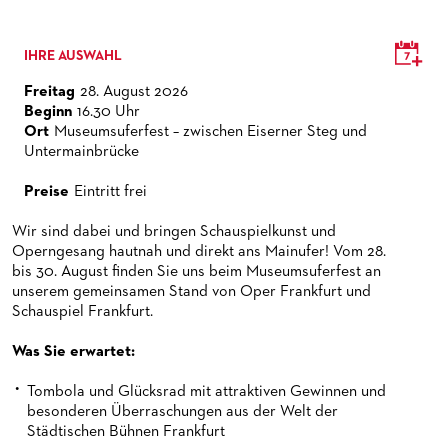
PUBLIKATIONEN
OPERN-ABOS: GÜNSTIG, FLEXIBEL, EXKLUSIV
PARTNER­ WERDEN
VERMIETUNGEN
SPENDEN
IHRE AUSWAHL
MEDIADATEN
OPERNGALA
Freitag
28. August 2026
Beginn
16.30 Uhr
ZUKUNFT UND HISTORIE DER STÄDTISCHEN BÜHNEN
KOOPERATIONEN
Ort
Museumsuferfest – zwischen Eiserner Steg und
Untermainbrücke
Preise
Eintritt frei
Wir sind dabei und bringen Schauspielkunst und
Operngesang hautnah und direkt ans Mainufer! Vom 28.
bis 30. August finden Sie uns beim Museumsuferfest an
unserem gemeinsamen Stand von Oper Frankfurt und
Schauspiel Frankfurt.
Was Sie erwartet:
Tombola und Glücksrad mit attraktiven Gewinnen und
besonderen Überraschungen aus der Welt der
Städtischen Bühnen Frankfurt