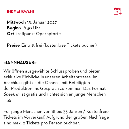
CHOR
HAPPY NEW EARS
FÜHRUNGEN EXKLUSIV FÜR ABONNENT*INNEN
FÜR ERWACHSENE
PRODUKTIONS­TEAMS
DAS FRANKFURTER OPERN- UND MUSEUMS­ORCHESTER
IHRE AUSWAHL
PRESSE
FRIEDMAN IN DER OPER
FÜR KITAS UND SCHULEN
DIRIGENTEN / REPETITOREN
GENERAL­MUSIKDIREKTOR
KINDERCHOR
Mittwoch
13. Januar 2027
NEWS
SNEAK IN
OPERNSTUDIO
MITGLIEDER DES ORCHESTERS
KONTAKT
Beginn
18.30 Uhr
Ort
Treffpunkt Opernpforte
UMBESETZUNGEN
MUSEUMSUFERFEST 2026
THEATERLEITUNG
PAUL-HINDEMITH-ORCHESTER­AKADEMIE
PRESSE­MITTEILUNGEN
Preise
Eintritt frei (kostenlose Tickets buchen)
MEDIATHEK
BRÜCHE – DEMORKATIE IN ZEITEN IHRER REGRESSION
KÜNSTLERISCHER BETRIEB OPER
HISTORIE DES ORCHESTERS
PRESSEFOTOS
BLOG
SILVESTERFEIER
STÄDTISCHE BÜHNEN FRANKFURT GMBH
STELLEN­ANGEBOTE ORCHESTER UND AKADEMIE
MATERIALIEN
BLOG
»TANNHÄUSER«
PRESSE­STIMMEN
KOSTÜMPODCAST
Wir öffnen ausgewählte Schlussproben und bieten
SERVICE
exklusive Einblicke in unseren Arbeitsprozess. Im
CD / DVD-SERIE DER OPER FRANKFURT
Anschluss gibt es die Chance, mit Beteiligten
ABONNEMENT
GRUPPENREISEN
der Produktion ins Gespräch zu kommen. Das Format
Sneak in
ist gratis und richtet sich an junge Menschen
PATRONATSVEREIN
FÜR STUDIERENDE
ÜBERSICHT SERIEN
U35.
PARTNER UND SPENDEN
NEWSLETTER
ABONNEMENT-BEDINGUNGEN / INFORMATION
OPERNGALA
Für junge Menschen von 18 bis 35 Jahren / Kostenfreie
Tickets im Vorverkauf. Aufgrund der großen Nachfrage
FANSHOP
KONTAKT ABO-SERVICE
UNSERE PARTNER
sind max. 2 Tickets pro Person buchbar.