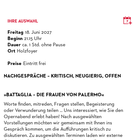
CHOR
HAPPY NEW EARS
FÜHRUNGEN EXKLUSIV FÜR ABONNENT*INNEN
FÜR ERWACHSENE
PRODUKTIONS­TEAMS
DAS FRANKFURTER OPERN- UND MUSEUMS­ORCHESTER
PRESSE
FRIEDMAN IN DER OPER
FÜR KITAS UND SCHULEN
DIRIGENTEN / REPETITOREN
GENERAL­MUSIKDIREKTOR
KINDERCHOR
IHRE AUSWAHL
NEWS
SNEAK IN
OPERNSTUDIO
MITGLIEDER DES ORCHESTERS
KONTAKT
Freitag
18. Juni 2027
Beginn
21.15 Uhr
UMBESETZUNGEN
MUSEUMSUFERFEST 2026
THEATERLEITUNG
PAUL-HINDEMITH-ORCHESTER­AKADEMIE
PRESSE­MITTEILUNGEN
Dauer
ca. 1 Std. ohne Pause
Ort
Holzfoyer
MEDIATHEK
BRÜCHE – DEMORKATIE IN ZEITEN IHRER REGRESSION
KÜNSTLERISCHER BETRIEB OPER
HISTORIE DES ORCHESTERS
PRESSEFOTOS
Preise
Eintritt frei
BLOG
SILVESTERFEIER
STÄDTISCHE BÜHNEN FRANKFURT GMBH
STELLEN­ANGEBOTE ORCHESTER UND AKADEMIE
MATERIALIEN
BLOG
NACHGESPRÄCHE – KRITISCH, NEUGIERIG, OFFEN
PRESSE­STIMMEN
KOSTÜMPODCAST
SERVICE
CD / DVD-SERIE DER OPER FRANKFURT
ABONNEMENT
GRUPPENREISEN
»BATTAGLIA – DIE FRAUEN VON PALERMO«
Worte finden, mitreden, Fragen stellen, Begeisterung
PATRONATSVEREIN
FÜR STUDIERENDE
ÜBERSICHT SERIEN
oder Verwunderung teilen ... Uns interessiert, wie Sie den
Opernabend erlebt haben! Nach ausgewählten
PARTNER UND SPENDEN
NEWSLETTER
ABONNEMENT-BEDINGUNGEN / INFORMATION
OPERNGALA
Vorstellungen möchten wir gemeinsam mit Ihnen ins
Gespräch kommen, um die Aufführungen kritisch zu
FANSHOP
KONTAKT ABO-SERVICE
UNSERE PARTNER
diskutieren. Zu ausgewählten Terminen laden wir externe