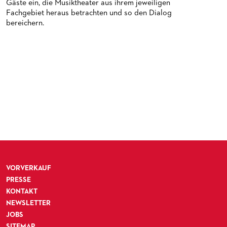
Gäste ein, die Musiktheater aus ihrem jeweiligen
PUBLIKATIONEN
OPERN-ABOS: GÜNSTIG, FLEXIBEL, EXKLUSIV
PARTNER­ WERDEN
Fachgebiet heraus betrachten und so den Dialog
VERMIETUNGEN
SPENDEN
bereichern.
MEDIADATEN
OPERNGALA
ZUKUNFT UND HISTORIE DER STÄDTISCHEN BÜHNEN
KOOPERATIONEN
VORVERKAUF
PRESSE
KONTAKT
NEWSLETTER
JOBS
SITEMAP