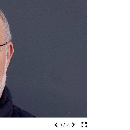
Michel Friedman
© Robert Schittko
1 / 2