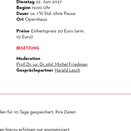
Dienstag
22. Juni 2027
Beginn
19.00 Uhr
Dauer
ca. 1 ½ Std. ohne Pause
Ort
Opernhaus
Preise
Einheitspreis 20 Euro (erm.
10 Euro)
BESETZUNG
Moderation
Prof. Dr. jur. Dr. phil. Michel Friedman
Gesprächspartner
Harald Lesch
en für 10 Tage gespeichert. Ihre Daten
TEMAP
IMPRESSUM
AGB
DATENSCHUTZ
BARRIEREFREIHEIT
n hierzu erfolgen nur anonymisiert.