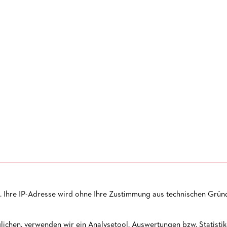
 Ihre IP-Adresse wird ohne Ihre Zustimmung aus technischen Gründ
VORVERKAUF
PRESSE
KONTAKT
NEWSLETTER
JOBS
SI
ichen, verwenden wir ein Analysetool. Auswertungen bzw. Statistike