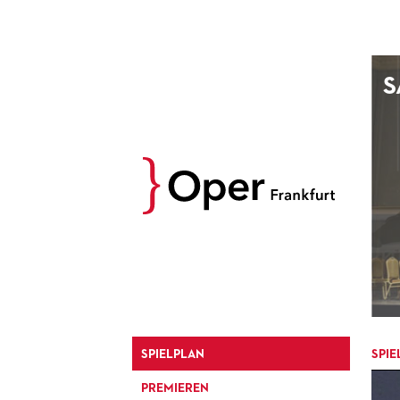
AUGUST
S
Prev
M
D
M
D
27
28
29
30
3
4
5
6
10
11
12
13
17
18
19
20
24
25
26
27
31
1
2
3
SPIELPLAN
SPIE
PREMIEREN