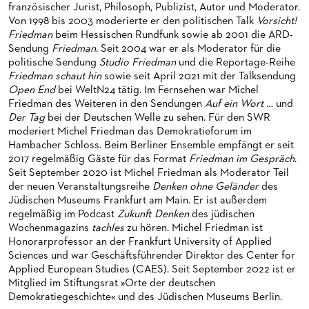
französischer Jurist, Philosoph, Publizist, Autor und Moderator.
HAPPY NEW EARS
FÜHRUNGEN EXKLUSIV FÜR ABONNENT*INNEN
FÜR ERWACHSENE
PRODUKTIONS­TEAMS
Von 1998 bis 2003 moderierte er den politischen Talk
Vorsicht!
Friedman
beim Hessischen Rundfunk sowie ab 2001 die ARD-
FRIEDMAN IN DER OPER
FÜR KITAS UND SCHULEN
DIRIGENTEN / REPETITOREN
Sendung
Friedman
. Seit 2004 war er als Moderator für die
politische Sendung
Studio Friedman
und die Reportage-Reihe
SNEAK IN
OPERNSTUDIO
Friedman schaut hin
sowie seit April 2021 mit der Talksendung
MUSEUMSUFERFEST 2026
THEATERLEITUNG
Open End
bei WeltN24 tätig. Im Fernsehen war Michel
Friedman des Weiteren in den Sendungen
Auf ein Wort …
und
BRÜCHE – DEMORKATIE IN ZEITEN IHRER REGRESSION
KÜNSTLERISCHER BETRIEB OPER
Der Tag
bei der Deutschen Welle zu sehen. Für den SWR
moderiert Michel Friedman das Demokratieforum im
SILVESTERFEIER
STÄDTISCHE BÜHNEN FRANKFURT GMBH
Hambacher Schloss. Beim Berliner Ensemble empfängt er seit
2017 regelmäßig Gäste für das Format
Friedman im Gespräch
.
Seit September 2020 ist Michel Friedman als Moderator Teil
ORCHESTER
der neuen Veranstaltungsreihe
Denken ohne Geländer
des
Jüdischen Museums Frankfurt am Main. Er ist außerdem
CHOR
DAS FRANKFURTER OPERN- UND MUSEUMS­ORCHESTER
regelmäßig im Podcast
Zukunft Denken
des jüdischen
Wochenmagazins
tachles
zu hören. Michel Friedman ist
PRESSE
GENERAL­MUSIKDIREKTOR
KINDERCHOR
Honorarprofessor an der Frankfurt University of Applied
Sciences und war Geschäftsführender Direktor des Center for
NEWS
MITGLIEDER DES ORCHESTERS
KONTAKT
Applied European Studies (CAES). Seit September 2022 ist er
UMBESETZUNGEN
PAUL-HINDEMITH-ORCHESTER­AKADEMIE
PRESSE­MITTEILUNGEN
Mitglied im Stiftungsrat »Orte der deutschen
Demokratiegeschichte« und des Jüdischen Museums Berlin.