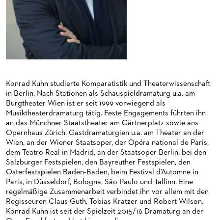
HAPPY NEW EARS
FÜHRUNGEN EXKLUSIV FÜR ABONNENT*INNEN
FÜR ERWACHSENE
PRODUKTIONS­TEAMS
FRIEDMAN IN DER OPER
FÜR KITAS UND SCHULEN
DIRIGENTEN / REPETITOREN
SNEAK IN
OPERNSTUDIO
MUSEUMSUFERFEST 2026
THEATERLEITUNG
BRÜCHE – DEMORKATIE IN ZEITEN IHRER REGRESSION
KÜNSTLERISCHER BETRIEB OPER
Konrad Kuhn studierte Komparatistik und Theaterwissenschaft
in Berlin. Nach Stationen als Schauspieldramaturg u.a. am
SILVESTERFEIER
STÄDTISCHE BÜHNEN FRANKFURT GMBH
Burgtheater Wien ist er seit 1999 vorwiegend als
Musiktheaterdramaturg tätig. Feste Engagements führten ihn
an das Münchner Staatstheater am Gärtnerplatz sowie ans
ORCHESTER
Opernhaus Zürich. Gastdramaturgien u.a. am Theater an der
Wien, an der Wiener Staatsoper, der Opéra national de Paris,
CHOR
DAS FRANKFURTER OPERN- UND MUSEUMS­ORCHESTER
dem Teatro Real in Madrid, an der Staatsoper Berlin, bei den
Salzburger Festspielen, den Bayreuther Festspielen, den
PRESSE
GENERAL­MUSIKDIREKTOR
KINDERCHOR
Osterfestspielen Baden-Baden, beim Festival d’Automne in
Paris, in Düsseldorf, Bologna, São Paulo und Tallinn. Eine
NEWS
MITGLIEDER DES ORCHESTERS
KONTAKT
regelmäßige Zusammenarbeit verbindet ihn vor allem mit den
Regisseuren Claus Guth, Tobias Kratzer und Robert Wilson.
UMBESETZUNGEN
PAUL-HINDEMITH-ORCHESTER­AKADEMIE
PRESSE­MITTEILUNGEN
Konrad Kuhn ist seit der Spielzeit 2015/16 Dramaturg an der