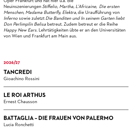
MEDIATHEK
HISTORIE DES ORCHESTERS
PRESSEFOTOS
Oper Frankfurt und hat hier u.a. die
Neuinszenierungen
Stiffelio, Martha, L'Africaine, Die ersten
BLOG
STELLEN­ANGEBOTE ORCHESTER UND AKADEMIE
MATERIALIEN
BLOG
Menschen, Madama Butterfly, Elektra,
die Uraufführung von
Inferno
sowie zuletzt
Die Banditen
und
In seinem Garten liebt
PRESSE­STIMMEN
KOSTÜMPODCAST
Don Perlimplín Belisa
betreut. Zudem betreut er die Reihe
SERVICE
Happy New Ears.
Lehrtätigkeiten übte er an den Universitäten
CD / DVD-SERIE DER OPER FRANKFURT
von Wien und Frankfurt am Main aus.
ABONNEMENT
GRUPPENREISEN
PATRONATSVEREIN
FÜR STUDIERENDE
ÜBERSICHT SERIEN
PARTNER UND SPENDEN
NEWSLETTER
ABONNEMENT-BEDINGUNGEN / INFORMATION
OPERNGALA
2026/27
TANCREDI
FANSHOP
KONTAKT ABO-SERVICE
UNSERE PARTNER
Gioachino Rossini
PUBLIKATIONEN
OPERN-ABOS: GÜNSTIG, FLEXIBEL, EXKLUSIV
PARTNER­ WERDEN
LE ROI ARTHUS
VERMIETUNGEN
SPENDEN
Ernest Chausson
MEDIADATEN
OPERNGALA
BATTAGLIA – DIE FRAUEN VON PALERMO
ZUKUNFT UND HISTORIE DER STÄDTISCHEN BÜHNEN
KOOPERATIONEN
Lucia Ronchetti