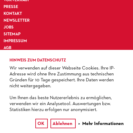
MEDIATHEK
HISTORIE DES ORCHESTERS
PRESSEFOTOS
VORVERKAUF
PRESSE
BLOG
STELLEN­ANGEBOTE ORCHESTER UND AKADEMIE
MATERIALIEN
BLOG
KONTAKT
NEWSLETTER
PRESSE­STIMMEN
KOSTÜMPODCAST
JOBS
SERVICE
CD / DVD-SERIE DER OPER FRANKFURT
SITEMAP
ABONNEMENT
GRUPPENREISEN
IMPRESSUM
AGB
PATRONATSVEREIN
FÜR STUDIERENDE
ÜBERSICHT SERIEN
DATENSCHUTZ
HINWEIS ZUM DATENSCHUTZ
BARRIEREFREIHEIT
PARTNER UND SPENDEN
NEWSLETTER
ABONNEMENT-BEDINGUNGEN / INFORMATION
OPERNGALA
Wir verwenden auf dieser Webseite Cookies. Ihre IP-
FANSHOP
KONTAKT ABO-SERVICE
UNSERE PARTNER
Adresse wird ohne Ihre Zustimmung aus technischen
Gründen für 10 Tage gespeichert. Ihre Daten werden
PUBLIKATIONEN
OPERN-ABOS: GÜNSTIG, FLEXIBEL, EXKLUSIV
PARTNER­ WERDEN
nicht weitergegeben.
TICKETS
VERMIETUNGEN
SPENDEN
Um Ihnen das beste Nutzererlebnis zu ermöglichen,
verwenden wir ein Analysetool. Auswertungen bzw.
MEDIADATEN
OPERNGALA
+ 49 69 212-49494
Statistiken hierzu erfolgen nur anonymisiert.
ZUKUNFT UND HISTORIE DER STÄDTISCHEN BÜHNEN
KOOPERATIONEN
OK
Ablehnen
Mehr Informationen
© 2013 – 2026 Oper Frankfurt