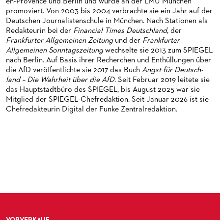
en-Provence und Berlin und wurde an der LMU München
HAPPY NEW EARS
FÜHRUNGEN EXKLUSIV FÜR ABONNENT*INNEN
FÜR ERWACHSENE
PRODUKTIONS­TEAMS
promoviert. Von 2003 bis 2004 verbrachte sie ein Jahr auf der
Deutschen Journalisten­schule in München. Nach Stationen als
FRIEDMAN IN DER OPER
FÜR KITAS UND SCHULEN
DIRIGENTEN / REPETITOREN
Redakteurin bei der
Financial Times Deutschland
, der
Frankfurter Allgemeinen Zeitung
und der
Frankfurter
SNEAK IN
OPERNSTUDIO
Allgemeinen Sonntags­zeitung
wechselte sie 2013 zum SPIEGEL
nach Berlin. Auf Basis ihrer Recherchen und Enthüllungen über
MUSEUMSUFERFEST 2026
THEATERLEITUNG
die AfD veröffent­lichte sie 2017 das Buch
Angst für Deutsch­
land – Die Wahrheit über die AfD
. Seit Februar 2019 leitete sie
BRÜCHE – DEMORKATIE IN ZEITEN IHRER REGRESSION
KÜNSTLERISCHER BETRIEB OPER
das Haupt­stadt­büro des SPIEGEL, bis August 2025 war sie
Mitglied der SPIEGEL-Chef­redaktion. Seit Januar 2026 ist sie
SILVESTERFEIER
STÄDTISCHE BÜHNEN FRANKFURT GMBH
Chefredakteurin Digital der Funke Zentralredaktion.
ORCHESTER
CHOR
DAS FRANKFURTER OPERN- UND MUSEUMS­ORCHESTER
PRESSE
GENERAL­MUSIKDIREKTOR
KINDERCHOR
NEWS
MITGLIEDER DES ORCHESTERS
KONTAKT
UMBESETZUNGEN
PAUL-HINDEMITH-ORCHESTER­AKADEMIE
PRESSE­MITTEILUNGEN