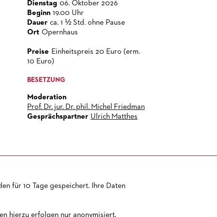
Dienstag
06. Oktober 2026
Beginn
19.00 Uhr
Dauer
ca. 1 ½ Std. ohne Pause
Ort
Opernhaus
Preise
Einheitspreis 20 Euro (erm.
10 Euro)
BESETZUNG
Moderation
Prof. Dr. jur. Dr. phil. Michel Friedman
Gesprächspartner
Ulrich Matthes
en für 10 Tage gespeichert. Ihre Daten
TEMAP
IMPRESSUM
AGB
DATENSCHUTZ
BARRIEREFREIHEIT
n hierzu erfolgen nur anonymisiert.