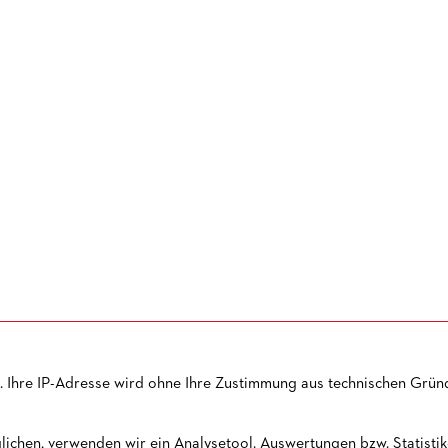
 Ihre IP-Adresse wird ohne Ihre Zustimmung aus technischen Gründ
VORVERKAUF
PRESSE
KONTAKT
NEWSLETTER
JOBS
SI
ichen, verwenden wir ein Analysetool. Auswertungen bzw. Statistike