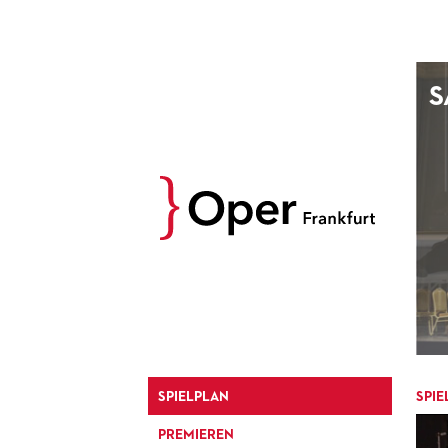
AUGUST
S
Prev
M
D
M
D
27
28
29
30
3
4
5
6
10
11
12
13
17
18
19
20
24
25
26
27
31
1
2
3
SPIELPLAN
SPIE
PREMIEREN