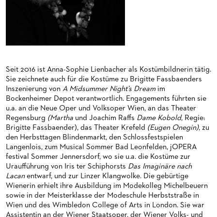
HAPPY NEW EARS
FÜHRUNGEN EXKLUSIV FÜR ABONNENT*INNEN
FÜR ERWACHSENE
PRODUKTIONS­TEAMS
FRIEDMAN IN DER OPER
FÜR KITAS UND SCHULEN
DIRIGENTEN / REPETITOREN
SNEAK IN
OPERNSTUDIO
MUSEUMSUFERFEST 2026
THEATERLEITUNG
Seit 2016 ist Anna-Sophie Lienbacher als Kostümbildnerin tätig.
Sie zeichnete auch für die Kostüme zu Brigitte Fassbaenders
BRÜCHE – DEMORKATIE IN ZEITEN IHRER REGRESSION
KÜNSTLERISCHER BETRIEB OPER
Inszenierung von
A Midsummer Night’s Dream
im
Bockenheimer Depot verantwortlich. Engagements führten sie
SILVESTERFEIER
STÄDTISCHE BÜHNEN FRANKFURT GMBH
u.a. an die Neue Oper und Volksoper Wien, an das Theater
Regensburg
(Martha
und Joachim Raffs
Dame Kobold
, Regie:
ORCHESTER
Brigitte Fassbaender), das Theater Krefeld
(Eugen Onegin)
, zu
den Herbsttagen Blindenmarkt, den Schlossfestspielen
CHOR
DAS FRANKFURTER OPERN- UND MUSEUMS­ORCHESTER
Langenlois, zum Musical Sommer Bad Leonfelden, jOPERA
festival Sommer Jennersdorf, wo sie u.a. die Kostüme zur
PRESSE
GENERAL­MUSIKDIREKTOR
KINDERCHOR
Uraufführung von Iris ter Schiphorsts
Das Imaginäre nach
Lacan
entwarf, und zur Linzer Klangwolke. Die gebürtige
NEWS
MITGLIEDER DES ORCHESTERS
KONTAKT
Wienerin erhielt ihre Ausbildung im Modekolleg Michelbeuern
sowie in der Meisterklasse der Modeschule Herbststraße in
UMBESETZUNGEN
PAUL-HINDEMITH-ORCHESTER­AKADEMIE
PRESSE­MITTEILUNGEN
Wien und des Wimbledon College of Arts in London. Sie war
Assistentin an der Wiener Staatsoper, der Wiener Volks- und