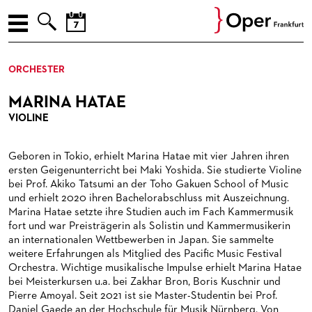



AUGUST
ENGLISH
ORCHESTER
Prev
Nex
M
D
M
D
F
S
S
SPIELPLAN
27
28
29
30
31
1
2
MARINA HATAE
PREMIEREN
3
4
5
6
7
8
9
VIOLINE
10
11
12
13
14
15
16
WIEDER­AUFNAHMEN
Geboren in Tokio, erhielt Marina Hatae mit vier Jahren ihren
17
18
19
20
21
22
23
LIEDERABENDE
ersten Geigenunterricht bei Maki Yoshida. Sie studierte Violine
24
25
26
27
28
29
30
bei Prof. Akiko Tatsumi an der Toho Gakuen School of Music
KONZERTE
LIEDERABENDE
und erhielt 2020 ihren Bachelorabschluss mit Auszeichnung.
31
1
2
3
4
5
6
Marina Hatae setzte ihre Studien auch im Fach Kammermusik
VER­AN­STAL­TUNG­EN
MUSEUMSKONZERTE
fort und war Preisträgerin als Solistin und Kammermusikerin
an internationalen Wettbewerben in Japan. Sie sammelte
JETZT! JUNGE OPER
KAMMERMUSIK
OPER EXTRA
weitere Erfahrungen als Mitglied des Pacific Music Festival
Orchestra. Wichtige musikalische Impulse erhielt Marina Hatae
ENSEMBLE / GÄSTE / OPERNSTUDIO / MITARBEITER
KONZERTE DER PAUL-HINDEMITH-ORCHESTERAKADEMIE
OPER IM DIALOG
FÜR KINDER UND FAMILIEN
bei Meisterkursen u.a. bei Zakhar Bron, Boris Kuschnir und
Pierre Amoyal. Seit 2021 ist sie Master-Studentin bei Prof.
ORCHESTER
SOIREEN DES OPERNSTUDIOS
FÜHRUNGEN
FÜR JUGENDLICHE
ENSEMBLE / GÄSTE
Daniel Gaede an der Hochschule für Musik Nürnberg. Von