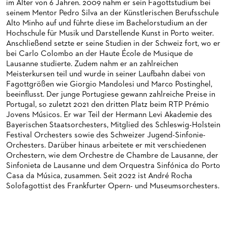
im Alter von 6 Jahren. 2009 nahm er sein Fagottstudium bei
HAPPY NEW EARS
FÜHRUNGEN EXKLUSIV FÜR ABONNENT*INNEN
FÜR ERWACHSENE
PRODUKTIONS­TEAMS
DAS FRANKFURTER OPERN- UND MUSEUMS­ORCHESTER
seinem Mentor Pedro Silva an der Künstlerischen Berufsschule
Alto Minho auf und führte diese im Bachelorstudium an der
FRIEDMAN IN DER OPER
FÜR KITAS UND SCHULEN
DIRIGENTEN / REPETITOREN
GENERAL­MUSIKDIREKTOR
Hochschule für Musik und Darstellende Kunst in Porto weiter.
Anschließend setzte er seine Studien in der Schweiz fort, wo er
SNEAK IN
OPERNSTUDIO
MITGLIEDER DES ORCHESTERS
bei Carlo Colombo an der Haute École de Musique de
Lausanne studierte. Zudem nahm er an zahlreichen
MUSEUMSUFERFEST 2026
THEATERLEITUNG
PAUL-HINDEMITH-ORCHESTER­AKADEMIE
Meisterkursen teil und wurde in seiner Laufbahn dabei von
Fagottgrößen wie Giorgio Mandolesi und Marco Postinghel,
BRÜCHE – DEMORKATIE IN ZEITEN IHRER REGRESSION
KÜNSTLERISCHER BETRIEB OPER
HISTORIE DES ORCHESTERS
beeinflusst. Der junge Portugiese gewann zahlreiche Preise in
Portugal, so zuletzt 2021 den dritten Platz beim RTP Prémio
SILVESTERFEIER
STÄDTISCHE BÜHNEN FRANKFURT GMBH
STELLEN­ANGEBOTE ORCHESTER UND AKADEMIE
Jovens Músicos. Er war Teil der Hermann Levi Akademie des
Bayerischen Staatsorchesters, Mitglied des Schleswig-Holstein
CHOR
Festival Orchesters sowie des Schweizer Jugend-Sinfonie-
Orchesters. Darüber hinaus arbeitete er mit verschiedenen
PRESSE
KINDERCHOR
Orchestern, wie dem Orchestre de Chambre de Lausanne, der
Sinfonieta de Lausanne und dem Orquestra Sinfónica do Porto
NEWS
KONTAKT
Casa da Música, zusammen. Seit 2022 ist André Rocha
Solofagottist des Frankfurter Opern- und Museumsorchesters.
UMBESETZUNGEN
PRESSE­MITTEILUNGEN
MEDIATHEK
PRESSEFOTOS