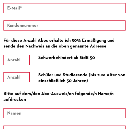
PUBLIKATIONEN
OPERN-ABOS: GÜNSTIG, FLEXIBEL, EXKLUSIV
VERMIETUNGEN
PATRONATSVEREIN
MEDIADATEN
PARTNER UND SPENDEN
OPERNGALA
ZUKUNFT UND HISTORIE DER STÄDTISCHEN BÜHNEN
UNSERE PARTNER
Für diese Anzahl Abos erhalte ich 50% Ermäßigung und
sende den Nachweis an die oben genannte Adresse
PARTNER­ WERDEN
Schwerbehindert ab GdB 50
SPENDEN
OPERNGALA
Schüler und Studierende (bis zum Alter von
einschließlich 30 Jahren)
KOOPERATIONEN
Bitte auf dem/den Abo-Ausweis/en folgende/n Name/n
aufdrucken