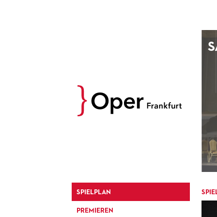
AUGUST
S
Prev
M
D
M
D
27
28
29
30
3
4
5
6
10
11
12
13
17
18
19
20
24
25
26
27
31
1
2
3
SPIELPLAN
SPIE
PREMIEREN