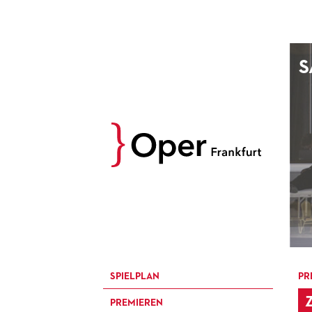
AUGUST
S
Prev
M
D
M
D
27
28
29
30
3
4
5
6
10
11
12
13
17
18
19
20
24
25
26
27
31
1
2
3
SPIELPLAN
PR
PREMIEREN