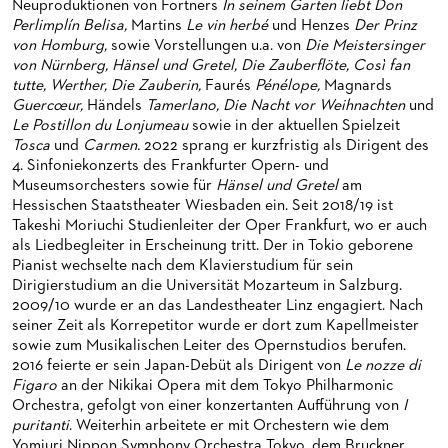
Neuproduktionen von Fortners
In seinem Gar­ten liebt Don
HAPPY NEW EARS
FÜHRUNGEN EXKLUSIV FÜR ABONNENT*INNEN
FÜR ERWACHSENE
PRODUKTIONS­TEAMS
Perlimplín Belisa,
Martins
Le vin herbé
und Henzes
Der Prinz
von Homburg,
sowie Vorstellungen u.a. von
Die Meistersinger
FRIEDMAN IN DER OPER
FÜR KITAS UND SCHULEN
DIRIGENTEN / REPETITOREN
von Nürnberg, Hänsel und Gretel, Die Zauberflöte, Così fan
tutte, Werther, Die Zauberin,
Faurés
Pénélope,
Magnards
SNEAK IN
OPERNSTUDIO
Guercœur,
Händels
Tamer­lano,
Die
Nacht vor Weihnachten
und
Le Postillon du Lonjumeau
sowie in der aktuellen Spielzeit
MUSEUMSUFERFEST 2026
THEATERLEITUNG
Tosca
und
Carmen.
2022 sprang er kurzfristig als Dirigent des
4. Sinfoniekonzerts des Frankfurter Opern- und
BRÜCHE – DEMORKATIE IN ZEITEN IHRER REGRESSION
KÜNSTLERISCHER BETRIEB OPER
Museumsorchesters sowie für
Hänsel und Gretel
am
Hessischen Staatstheater Wiesbaden ein. Seit 2018/19 ist
SILVESTERFEIER
STÄDTISCHE BÜHNEN FRANKFURT GMBH
Takeshi Moriuchi Studienleiter der Oper Frankfurt, wo er auch
als Liedbegleiter in Erscheinung tritt. Der in Tokio geborene
ORCHESTER
Pianist wechselte nach dem Klavierstudium für sein
Dirigierstudium an die Universität Mozarteum in Salzburg.
CHOR
DAS FRANKFURTER OPERN- UND MUSEUMS­ORCHESTER
2009/10 wurde er an das Landestheater Linz engagiert. Nach
seiner Zeit als Korrepetitor wurde er dort zum Kapellmeister
PRESSE
GENERAL­MUSIKDIREKTOR
KINDERCHOR
sowie zum Musikalischen Leiter des Opernstudios berufen.
2016 feierte er sein Japan-Debüt als Dirigent von
Le nozze di
NEWS
MITGLIEDER DES ORCHESTERS
KONTAKT
Figaro
an der Nikikai Opera mit dem Tokyo Philharmonic
Orchestra, gefolgt von einer konzertanten Aufführung von
I
UMBESETZUNGEN
PAUL-HINDEMITH-ORCHESTER­AKADEMIE
PRESSE­MITTEILUNGEN
puritanti
. Weiterhin arbeitete er mit Orchestern wie dem
Yomiuri Nippon Symphony Orchestra Tokyo, dem Bruckner