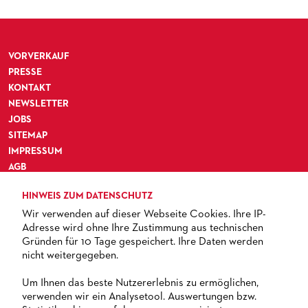
VORVERKAUF
PRESSE
KONTAKT
NEWSLETTER
JOBS
SITEMAP
IMPRESSUM
AGB
DATENSCHUTZ
HINWEIS ZUM DATENSCHUTZ
BARRIEREFREIHEIT
Wir verwenden auf dieser Webseite Cookies. Ihre IP-
Adresse wird ohne Ihre Zustimmung aus technischen
Gründen für 10 Tage gespeichert. Ihre Daten werden
nicht weitergegeben.
TICKETS
Um Ihnen das beste Nutzererlebnis zu ermöglichen,
verwenden wir ein Analysetool. Auswertungen bzw.
+ 49 69 212-49494