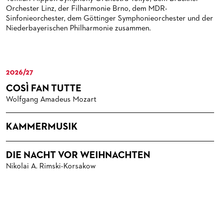
MEDIATHEK
HISTORIE DES ORCHESTERS
PRESSEFOTOS
Orchester Linz, der Filharmonie Brno, dem MDR-
Sinfonieorchester, dem Göttinger Symphonieorchester und der
BLOG
STELLEN­ANGEBOTE ORCHESTER UND AKADEMIE
MATERIALIEN
BLOG
Niederbayerischen Philharmonie zusammen.
PRESSE­STIMMEN
KOSTÜMPODCAST
SERVICE
CD / DVD-SERIE DER OPER FRANKFURT
ABONNEMENT
GRUPPENREISEN
2026/27
PATRONATSVEREIN
FÜR STUDIERENDE
ÜBERSICHT SERIEN
COSÌ FAN TUTTE
Wolfgang Amadeus Mozart
PARTNER UND SPENDEN
NEWSLETTER
ABONNEMENT-BEDINGUNGEN / INFORMATION
OPERNGALA
FANSHOP
KONTAKT ABO-SERVICE
UNSERE PARTNER
KAMMERMUSIK
PUBLIKATIONEN
OPERN-ABOS: GÜNSTIG, FLEXIBEL, EXKLUSIV
PARTNER­ WERDEN
DIE NACHT VOR WEIHNACHTEN
VERMIETUNGEN
SPENDEN
Nikolai A. Rimski-Korsakow
MEDIADATEN
OPERNGALA
ZUKUNFT UND HISTORIE DER STÄDTISCHEN BÜHNEN
KOOPERATIONEN