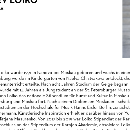
EV LOIKO
LA
Loiko wurde 1991 in Ivanovo bei Moskau geboren und wuchs in einer
bung wurde im Kindergarten von Naelya Chistyakova entdeckt, die 
enunterricht erteilte. Nach acht Jahren Studium der Geige begann 
wurde mit 14 Jahren als Jungstudent an der St. Petersburger Mus
nn Loiko das nationale Stipendium für Kunst und Kultur in Moskau u
rsburg und Moskau fort. Nach seinem Diplom am Moskauer Tschaiko
astudium an der Hochschule für Musik Hanns Eisler Berlin, zunächs
ermann. Künstlerische Inspiration erhielt er darüber hinaus von Yu
Tatjana Masurenko. Von 2017 bis 2019 war Loiko Stipendiat der Kar
nschluss an das Stipendium der Karajan Akademie, absolviere Loiko