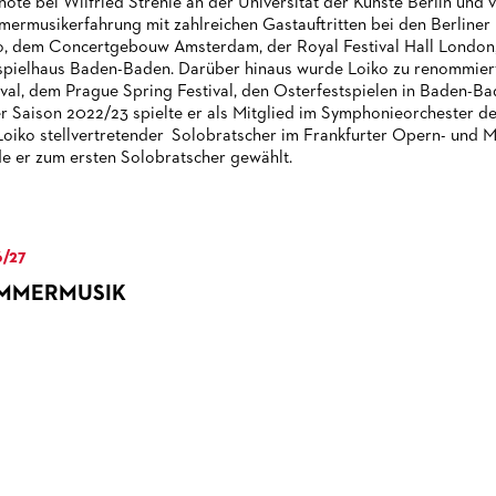
note bei Wilfried Strehle an der Universität der Künste Berlin und v
ermusikerfahrung mit zahlreichen Gastauftritten bei den Berliner P
o, dem Concertgebouw Amsterdam, der Royal Festival Hall Londo
spielhaus Baden-Baden. Darüber hinaus wurde Loiko zu renommierte
ival, dem Prague Spring Festival, den Osterfestspielen in Baden-B
er Saison 2022/23 spielte er als Mitglied im Symphonieorchester de
Loiko stellvertretender Solobratscher im Frankfurter Opern- und 
e er zum ersten Solobratscher gewählt.
/27
MMERMUSIK