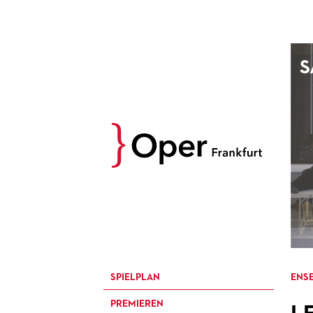
AUGUST
S
Prev
M
D
M
D
27
28
29
30
3
4
5
6
10
11
12
13
17
18
19
20
24
25
26
27
31
1
2
3
SPIELPLAN
ENSE
PREMIEREN