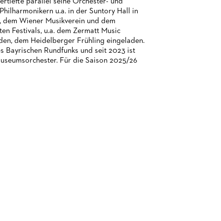
ertiefte parallel seine Orchester- und
hilharmonikern u.a. in der Suntory Hall in
n, dem Wiener Musikverein und dem
n Festivals, u.a. dem Zermatt Music
aden, dem Heidelberger Frühling eingeladen.
s Bayrischen Rundfunks und seit 2023 ist
Museumsorchester. Für die Saison 2025/26