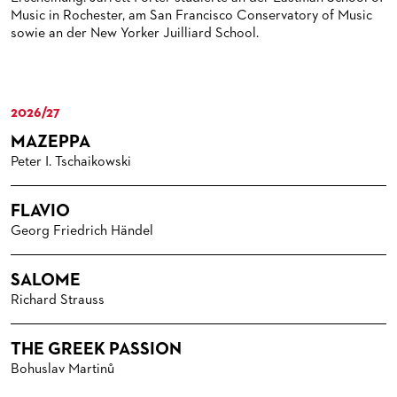
MEDIATHEK
HISTORIE DES ORCHESTERS
PRESSEFOTOS
Music in Rochester, am San Francisco Conservatory of Music
sowie an der New Yorker Juilliard School.
BLOG
STELLEN­ANGEBOTE ORCHESTER UND AKADEMIE
MATERIALIEN
BLOG
PRESSE­STIMMEN
KOSTÜMPODCAST
SERVICE
CD / DVD-SERIE DER OPER FRANKFURT
2026/27
ABONNEMENT
GRUPPENREISEN
MAZEPPA
PATRONATSVEREIN
FÜR STUDIERENDE
ÜBERSICHT SERIEN
Peter I. Tschaikowski
PARTNER UND SPENDEN
NEWSLETTER
ABONNEMENT-BEDINGUNGEN / INFORMATION
OPERNGALA
FLAVIO
FANSHOP
KONTAKT ABO-SERVICE
UNSERE PARTNER
Georg Friedrich Händel
PUBLIKATIONEN
OPERN-ABOS: GÜNSTIG, FLEXIBEL, EXKLUSIV
PARTNER­ WERDEN
SALOME
VERMIETUNGEN
SPENDEN
Richard Strauss
MEDIADATEN
OPERNGALA
THE GREEK PASSION
ZUKUNFT UND HISTORIE DER STÄDTISCHEN BÜHNEN
KOOPERATIONEN
Bohuslav Martinů