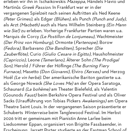
erleben wir ihn in Tschaikowskis
Mazeppa
, Händels Flavio und
HAPPY NEW EARS
FÜHRUNGEN EXKLUSIV FÜR ABONNENT*INNEN
FÜR ERWACHSENE
PRODUKTIONS­TEAMS
Martinůs
Greek Passion
. In Frankfurt war er in der
vergangenen Spielzeit nach seinen Auftritten als Ned Keene
FRIEDMAN IN DER OPER
FÜR KITAS UND SCHULEN
DIRIGENTEN / REPETITOREN
(Peter Grimes)
, als Edgar
(Blühen)
, als Punch
(Punch and Judy)
,
als Arzt
(Macbeth)
auch als Hans Wilhelm Steinberg
(Ein Mann
SNEAK IN
OPERNSTUDIO
wie Sie!)
zu erleben. Vorherige Frankfurter Partien waren u.a.
Marquis de Corcy
(Le Postillon de Lonjumeau),
Wachtmeister
MUSEUMSUFERFEST 2026
THEATERLEITUNG
(Der Prinz von Homburg),
Ormonte (
Partenope),
Borow
(Fedora)
, Barbavano
(Die Banditen),
Sprecher
(Die
BRÜCHE – DEMORKATIE IN ZEITEN IHRER REGRESSION
KÜNSTLERISCHER BETRIEB OPER
Zauberflöte),
Curio
(Giulio Cesare in Egitto),
Haushofmeister
(Capriccio),
Leone
(Tamerlano),
Älterer Sohn
(The Prodigal
SILVESTERFEIER
STÄDTISCHE BÜHNEN FRANKFURT GMBH
Son),
Herold / Führer der Höflinge
(The Burning Fiery
Furnace),
Masetto
(Don Giovanni),
Elviro
(Xerxes)
und Herzog
ORCHESTER
Hoël
(Le vin herbé)
. Der amerikanische Bariton gastierte u.a.
als George Nowack
(She Loves Me)
an der Opera Saratoga,
CHOR
DAS FRANKFURTER OPERN- UND MUSEUMS­ORCHESTER
Schaunard
(La bohème)
am Theater Bielefeld, als Valentin
(Gounods
Faust)
beim Berkshire Opera Festival und als Oliver
PRESSE
GENERAL­MUSIKDIREKTOR
KINDERCHOR
Sacks (Uraufführung von Tobias Pickers
Awakenings)
am Opera
Theatre Saint Louis. In der vergangenen Saison präsentierte er
NEWS
MITGLIEDER DES ORCHESTERS
KONTAKT
Schuberts
Winterreise
beim Tanglewood Festival. Im Herbst
2026 tritt er gemeinsam mit Pianistin Anne Larlee beim
UMBESETZUNGEN
PAUL-HINDEMITH-ORCHESTER­AKADEMIE
PRESSE­MITTEILUNGEN
Liedsommer Eppan, organisiert von Brigitte Fassbaender, in
Erscheinung. Jarrett Porter studierte an der Eastman School of