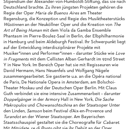
Stipendium der Alexander-von-Humboldt-Stiftung, das sie nach
HAPPY NEW EARS
FÜHRUNGEN EXKLUSIV FÜR ABONNENT*INNEN
FÜR ERWACHSENE
PRODUKTIONS­TEAMS
Deutschland brachte. Zu ihren jüngsten Projekten gehören die
Regie der Oper
Maria de Buenos Aires
am Theater
FRIEDMAN IN DER OPER
FÜR KITAS UND SCHULEN
DIRIGENTEN / REPETITOREN
Regensburg, die Konzeption und Regie des Musiktheaterstücks
Wüstinnen
an der Neuköllner Oper und die Kreation von
The
SNEAK IN
OPERNSTUDIO
Art of Being Human
mit dem Viola da Gamba Ensemble
Phantasm im Pierre-Boulez-Saal in Berlin, der Elbphilharmonie
MUSEUMSUFERFEST 2026
THEATERLEITUNG
in Hamburg und beim Aldeburgh Festival. Ihr Schwerpunkt liegt
auf der Entwicklung interdisziplinärer Projekte mit
BRÜCHE – DEMORKATIE IN ZEITEN IHRER REGRESSION
KÜNSTLERISCHER BETRIEB OPER
Musiker*innen und Performer*innen – darunter Stücke wie
Love
in Fragments
mit dem Cellisten Alban Gerhardt im 92nd Street
SILVESTERFEIER
STÄDTISCHE BÜHNEN FRANKFURT GMBH
Y in New York. Im Bereich Oper hat sie mit Regisseuren wie
David Hermann, Hans Neuenfels und Wolfgang Nägele
ORCHESTER
zusammengearbeitet. Sie gastierte u.a. an die Opéra national
de Paris, De Nationale Opera in Amsterdam, am Bolschoi-
CHOR
DAS FRANKFURTER OPERN- UND MUSEUMS­ORCHESTER
Theater Moskau und der Deutschen Oper Berlin. Mit Claus
Guth verbindet sie eine intensive Zusammenarbeit – darunter
PRESSE
GENERAL­MUSIKDIREKTOR
KINDERCHOR
Doppelgänge
r in der Armory Hall in New York,
Die Sache
Makropulos
und
Chowanschtschina
an der Staatsoper Unter
NEWS
MITGLIEDER DES ORCHESTERS
KONTAKT
den Linden,
Samson
beim Festival d’Aix-en-Provence und
Turandot
an der Wiener Staatsoper. Am Bayerischen
UMBESETZUNGEN
PAUL-HINDEMITH-ORCHESTER­AKADEMIE
PRESSE­MITTEILUNGEN
Staatsschauspiel gestaltet sie die Choreografie für
Cabaret
.
Mit
Mitridate, re di Ponto
gibt sie ihr Debüt an der Oper