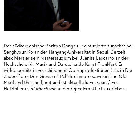
HAPPY NEW EARS
FÜHRUNGEN EXKLUSIV FÜR ABONNENT*INNEN
FÜR ERWACHSENE
PRODUKTIONS­TEAMS
FRIEDMAN IN DER OPER
FÜR KITAS UND SCHULEN
DIRIGENTEN / REPETITOREN
SNEAK IN
OPERNSTUDIO
MUSEUMSUFERFEST 2026
THEATERLEITUNG
Der südkoreanische Bariton Dongsu Lee studierte zunächst bei
BRÜCHE – DEMORKATIE IN ZEITEN IHRER REGRESSION
KÜNSTLERISCHER BETRIEB OPER
Senghyoun Ko an der Hanyang-Universität in Seoul. Derzeit
absolviert er sein Masterstudium bei Juanita Lascarro an der
SILVESTERFEIER
STÄDTISCHE BÜHNEN FRANKFURT GMBH
Hochschule für Musik und Darstellende Kunst Frankfurt. Er
wirkte bereits in verschiedenen Opernproduktionen (u.a. in Die
Zauberflöte, Don Giovanni, L’elisir d’amore sowie in The Old
ORCHESTER
Maid and the Thief) mit und ist aktuell als Ein Gast / Ein
Holzfäller in
Bluthochzeit
an der Oper Frankfurt zu erleben.
CHOR
DAS FRANKFURTER OPERN- UND MUSEUMS­ORCHESTER
PRESSE
GENERAL­MUSIKDIREKTOR
KINDERCHOR
NEWS
MITGLIEDER DES ORCHESTERS
KONTAKT
UMBESETZUNGEN
PAUL-HINDEMITH-ORCHESTER­AKADEMIE
PRESSE­MITTEILUNGEN