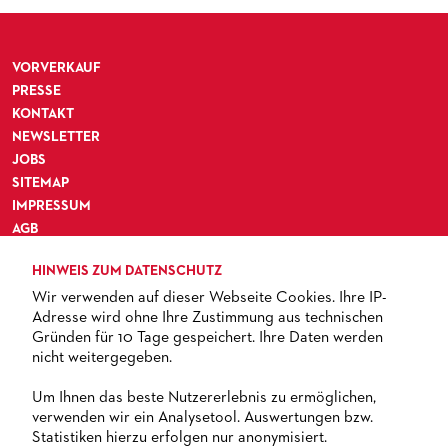
MEDIATHEK
HISTORIE DES ORCHESTERS
PRESSEFOTOS
BLOG
STELLEN­ANGEBOTE ORCHESTER UND AKADEMIE
MATERIALIEN
BLOG
VORVERKAUF
PRESSE­STIMMEN
KOSTÜMPODCAST
PRESSE
SERVICE
KONTAKT
CD / DVD-SERIE DER OPER FRANKFURT
ABONNEMENT
GRUPPENREISEN
NEWSLETTER
JOBS
PATRONATSVEREIN
FÜR STUDIERENDE
ÜBERSICHT SERIEN
SITEMAP
IMPRESSUM
PARTNER UND SPENDEN
NEWSLETTER
ABONNEMENT-BEDINGUNGEN / INFORMATION
OPERNGALA
AGB
FANSHOP
KONTAKT ABO-SERVICE
UNSERE PARTNER
DATENSCHUTZ
HINWEIS ZUM DATENSCHUTZ
BARRIEREFREIHEIT
PUBLIKATIONEN
OPERN-ABOS: GÜNSTIG, FLEXIBEL, EXKLUSIV
PARTNER­ WERDEN
Wir verwenden auf dieser Webseite Cookies. Ihre IP-
Adresse wird ohne Ihre Zustimmung aus technischen
VERMIETUNGEN
SPENDEN
Gründen für 10 Tage gespeichert. Ihre Daten werden
nicht weitergegeben.
MEDIADATEN
OPERNGALA
TICKETS
Um Ihnen das beste Nutzererlebnis zu ermöglichen,
ZUKUNFT UND HISTORIE DER STÄDTISCHEN BÜHNEN
KOOPERATIONEN
verwenden wir ein Analysetool. Auswertungen bzw.
+ 49 69 212-49494
Statistiken hierzu erfolgen nur anonymisiert.