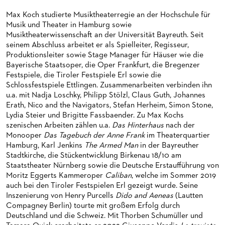
HAPPY NEW EARS
FÜHRUNGEN EXKLUSIV FÜR ABONNENT*INNEN
FÜR ERWACHSENE
PRODUKTIONS­TEAMS
Max Koch studierte Musiktheaterregie an der Hochschule für
Musik und Theater in Hamburg sowie
FRIEDMAN IN DER OPER
FÜR KITAS UND SCHULEN
DIRIGENTEN / REPETITOREN
Musiktheaterwissenschaft an der Universität Bayreuth. Seit
seinem Abschluss arbeitet er als Spielleiter, Regisseur,
SNEAK IN
OPERNSTUDIO
Produktionsleiter sowie Stage Manager für Häuser wie die
Bayerische Staatsoper, die Oper Frankfurt, die Bregenzer
MUSEUMSUFERFEST 2026
THEATERLEITUNG
Festspiele, die Tiroler Festspiele Erl sowie die
BRÜCHE – DEMORKATIE IN ZEITEN IHRER REGRESSION
KÜNSTLERISCHER BETRIEB OPER
Schlossfestspiele Ettlingen. Zusammenarbeiten verbinden ihn
u.a. mit Nadja Loschky, Philipp Stölzl, Claus Guth, Johannes
SILVESTERFEIER
STÄDTISCHE BÜHNEN FRANKFURT GMBH
Erath, Nico and the Navigators, Stefan Herheim, Simon Stone,
Lydia Steier und Brigitte Fassbaender. Zu Max Kochs
szenischen Arbeiten zählen u.a.
Das Hinterhaus
nach der
ORCHESTER
Monooper
Das Tagebuch der Anne Frank
im Theaterquartier
Hamburg, Karl Jenkins
The Armed Man
in der Bayreuther
CHOR
DAS FRANKFURTER OPERN- UND MUSEUMS­ORCHESTER
Stadtkirche, die Stückentwicklung Birkenau 18/10 am
Staatstheater Nürnberg sowie die Deutsche Erstaufführung von
PRESSE
GENERAL­MUSIKDIREKTOR
KINDERCHOR
Moritz Eggerts Kammeroper
Caliban
, welche im Sommer 2019
auch bei den Tiroler Festspielen Erl gezeigt wurde. Seine
NEWS
MITGLIEDER DES ORCHESTERS
KONTAKT
Inszenierung von Henry Purcells
Dido and Aeneas
(Lautten
Compagney Berlin) tourte mit großem Erfolg durch
UMBESETZUNGEN
PAUL-HINDEMITH-ORCHESTER­AKADEMIE
PRESSE­MITTEILUNGEN
Deutschland und die Schweiz. Mit Thorben Schumüller und