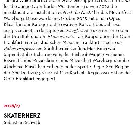
MEDIATHEK
HISTORIE DES ORCHESTERS
PRESSEFOTOS
Tamara Quick erarbeitete er 2022 Giuseppe Verdis
La traviata
für die Junge Oper Baden-Württemberg sowie 2024 die
BLOG
STELLEN­ANGEBOTE ORCHESTER UND AKADEMIE
MATERIALIEN
BLOG
musiktheatrale Installation
Hell ist die Nacht
für das Mozartfest
Würzburg. Diese wurde im Oktober 2025 mit einem Opus
PRESSE­STIMMEN
KOSTÜMPODCAST
Klassik in der Kategorie »Innovatives Konzert des Jahres«
SERVICE
ausgezeichnet. In der Spielzeit 2025/2026 inszeniert er neben
CD / DVD-SERIE DER OPER FRANKFURT
der Uraufführung
Ein Mann wie Sie
– als Kooperation der Oper
ABONNEMENT
GRUPPENREISEN
Frankfurt mit dem Jüdischen Museum Frankfurt – auch
The
Rakes Progress
am Stadttheater Gießen. Max Koch war
PATRONATSVEREIN
FÜR STUDIERENDE
ÜBERSICHT SERIEN
Stipendiat der Ruhrtriennale, des Richard-Wagner-Verbands
Bayreuth, des Mozartlabors des Mozartfest Würzburg und der
PARTNER UND SPENDEN
NEWSLETTER
ABONNEMENT-BEDINGUNGEN / INFORMATION
OPERNGALA
Akademie Musiktheater heute in der Sparte Regie. Seit Beginn
der Spielzeit 2023-2024 ist Max Koch als Regieassistent an der
FANSHOP
KONTAKT ABO-SERVICE
UNSERE PARTNER
Oper Frankfurt engagiert.
PUBLIKATIONEN
OPERN-ABOS: GÜNSTIG, FLEXIBEL, EXKLUSIV
PARTNER­ WERDEN
VERMIETUNGEN
SPENDEN
2026/27
MEDIADATEN
OPERNGALA
SKATERHERZ
ZUKUNFT UND HISTORIE DER STÄDTISCHEN BÜHNEN
KOOPERATIONEN
Sebastian Schwab