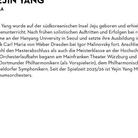
EJIN YANG
LA
n Yang wurde auf der südkoreanischen Insel Jeju geboren und erhiel
enunterricht. Nach frühen solistischen Auftritten und Erfolgen be
ine an der Hanyang University in Seoul und setzte ihre Ausbildung
k Carl Maria von Weber Dresden bei Igor Malinovsky fort. Anschlie
hl den Masterabschluss als auch die Meisterklasse an der Hochsc
 Orchesterlaufbahn begann am Mainfranken Theater Würzburg und 
Dortmunder Philharmonikern (als Vorspielerin), dem Philharmonis
eldorfer Symphonikern. Seit der Spielzeit 2025/26 ist Yejin Yang M
umsorchesters.