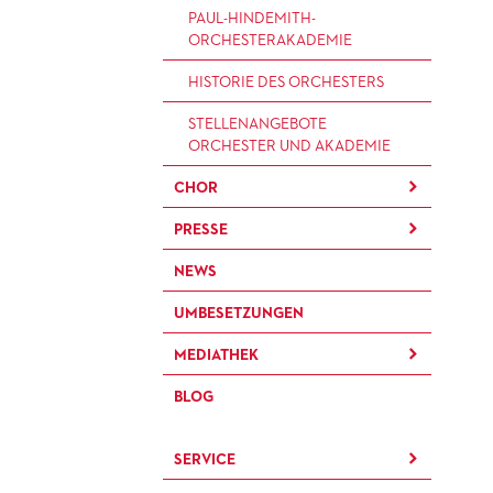
BRÜCHE – DEMORKATIE IN
KÜNSTLERISCHER BETRIEB
PAUL-HINDEMITH-
ZEITEN IHRER REGRESSION
OPER
ORCHESTER­AKADEMIE
SILVESTERFEIER
STÄDTISCHE BÜHNEN
HISTORIE DES ORCHESTERS
FRANKFURT GMBH
STELLEN­ANGEBOTE
ORCHESTER UND AKADEMIE
CHOR
PRESSE
KINDERCHOR
NEWS
KONTAKT
UMBESETZUNGEN
PRESSE­MITTEILUNGEN
MEDIATHEK
PRESSEFOTOS
BLOG
MATERIALIEN
BLOG
PRESSE­STIMMEN
KOSTÜMPODCAST
SERVICE
CD / DVD-SERIE DER OPER