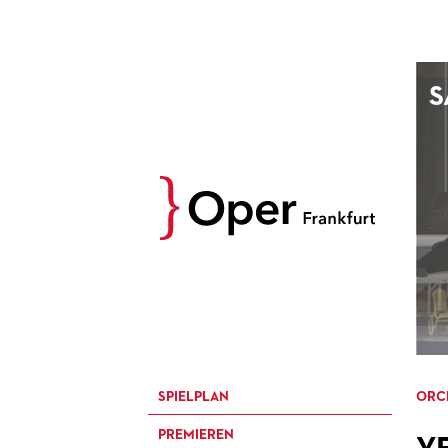
AUGUST
S
Prev
M
D
M
D
27
28
29
30
3
4
5
6
10
11
12
13
17
18
19
20
24
25
26
27
31
1
2
3
SPIELPLAN
ORC
PREMIEREN