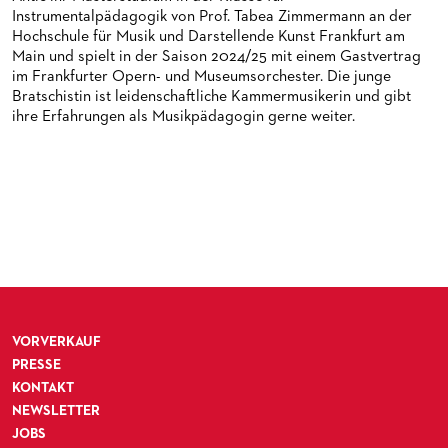
Instrumentalpädagogik von Prof. Tabea Zimmermann an der
HAPPY NEW EARS
FÜHRUNGEN EXKLUSIV FÜR ABONNENT*INNEN
FÜR ERWACHSENE
PRODUKTIONS­TEAMS
DAS FRANKFURTER OPERN- UND MUSEUMS­ORCHESTER
Hochschule für Musik und Darstellende Kunst Frankfurt am
FRIEDMAN IN DER OPER
FÜR KITAS UND SCHULEN
DIRIGENTEN / REPETITOREN
GENERAL­MUSIKDIREKTOR
Main und spielt in der Saison 2024/25 mit einem Gastvertrag
im Frankfurter Opern- und Museumsorchester. Die junge
SNEAK IN
OPERNSTUDIO
MITGLIEDER DES ORCHESTERS
Bratschistin ist leidenschaftliche Kammermusikerin und gibt
ihre Erfahrungen als Musikpädagogin gerne weiter.
MUSEUMSUFERFEST 2026
THEATERLEITUNG
PAUL-HINDEMITH-ORCHESTER­AKADEMIE
BRÜCHE – DEMORKATIE IN ZEITEN IHRER REGRESSION
KÜNSTLERISCHER BETRIEB OPER
HISTORIE DES ORCHESTERS
SILVESTERFEIER
STÄDTISCHE BÜHNEN FRANKFURT GMBH
STELLEN­ANGEBOTE ORCHESTER UND AKADEMIE
CHOR
PRESSE
KINDERCHOR
NEWS
KONTAKT
VORVERKAUF
PRESSE
UMBESETZUNGEN
PRESSE­MITTEILUNGEN
KONTAKT
MEDIATHEK
PRESSEFOTOS
NEWSLETTER
JOBS