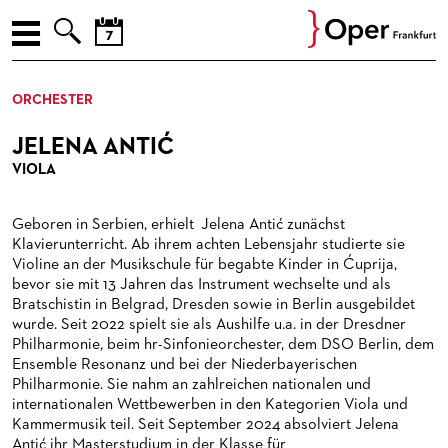



AUGUST
ENGLISH
ORCHESTER
Prev
Nex
M
D
M
D
F
S
S
SPIELPLAN
27
28
29
30
31
1
2
JELENA ANTIĆ
PREMIEREN
3
4
5
6
7
8
9
VIOLA
10
11
12
13
14
15
16
WIEDER­AUFNAHMEN
Geboren in Serbien, erhielt Jelena Antić zunächst
17
18
19
20
21
22
23
LIEDERABENDE
Klavierunterricht. Ab ihrem achten Lebensjahr studierte sie
24
25
26
27
28
29
30
Violine an der Musikschule für begabte Kinder in Ćuprija,
KONZERTE
LIEDERABENDE
bevor sie mit 13 Jahren das Instrument wechselte und als
31
1
2
3
4
5
6
Bratschistin in Belgrad, Dresden sowie in Berlin ausgebildet
VER­AN­STAL­TUNG­EN
MUSEUMSKONZERTE
wurde. Seit 2022 spielt sie als Aushilfe u.a. in der Dresdner
Philharmonie, beim hr-Sinfonieorchester, dem DSO Berlin, dem
JETZT! JUNGE OPER
KAMMERMUSIK
OPER EXTRA
Ensemble Resonanz und bei der Niederbayerischen
Philharmonie. Sie nahm an zahlreichen nationalen und
ENSEMBLE / GÄSTE / OPERNSTUDIO / MITARBEITER
KONZERTE DER PAUL-HINDEMITH-ORCHESTERAKADEMIE
OPER IM DIALOG
FÜR KINDER UND FAMILIEN
internationalen Wettbewerben in den Kategorien Viola und
Kammermusik teil. Seit September 2024 absolviert Jelena
ORCHESTER
SOIREEN DES OPERNSTUDIOS
FÜHRUNGEN
FÜR JUGENDLICHE
ENSEMBLE / GÄSTE
Antić ihr Masterstudium in der Klasse für