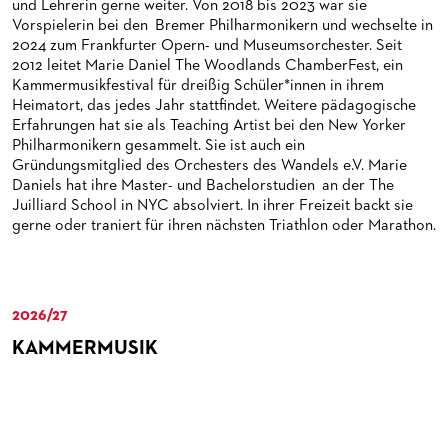
und Lehrerin gerne weiter. Von 2018 bis 2023 war sie
HAPPY NEW EARS
FÜHRUNGEN EXKLUSIV FÜR ABONNENT*INNEN
FÜR ERWACHSENE
PRODUKTIONS­TEAMS
DAS FRANKFURTER OPERN- UND MUSEUMS­ORCHESTER
Vorspielerin bei den Bremer Philharmonikern und wechselte in
2024 zum Frankfurter Opern- und Museumsorchester. Seit
FRIEDMAN IN DER OPER
FÜR KITAS UND SCHULEN
DIRIGENTEN / REPETITOREN
GENERAL­MUSIKDIREKTOR
2012 leitet Marie Daniel The Woodlands ChamberFest, ein
Kammermusikfestival für dreißig Schüler*innen in ihrem
SNEAK IN
OPERNSTUDIO
MITGLIEDER DES ORCHESTERS
Heimatort, das jedes Jahr stattfindet. Weitere pädagogische
Erfahrungen hat sie als Teaching Artist bei den New Yorker
MUSEUMSUFERFEST 2026
THEATERLEITUNG
PAUL-HINDEMITH-ORCHESTER­AKADEMIE
Philharmonikern gesammelt. Sie ist auch ein
Gründungsmitglied des Orchesters des Wandels e.V. Marie
BRÜCHE – DEMORKATIE IN ZEITEN IHRER REGRESSION
KÜNSTLERISCHER BETRIEB OPER
HISTORIE DES ORCHESTERS
Daniels hat ihre Master- und Bachelorstudien an der The
Juilliard School in NYC absolviert. In ihrer Freizeit backt sie
SILVESTERFEIER
STÄDTISCHE BÜHNEN FRANKFURT GMBH
STELLEN­ANGEBOTE ORCHESTER UND AKADEMIE
gerne oder traniert für ihren nächsten Triathlon oder Marathon.
CHOR
PRESSE
KINDERCHOR
2026/27
NEWS
KONTAKT
KAMMERMUSIK
UMBESETZUNGEN
PRESSE­MITTEILUNGEN
MEDIATHEK
PRESSEFOTOS