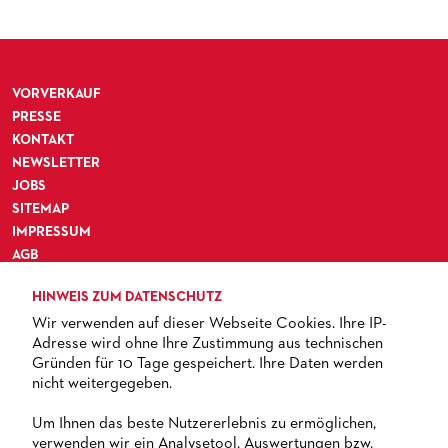
BLOG
MATERIALIEN
BLOG
PRESSE­STIMMEN
KOSTÜMPODCAST
SERVICE
CD / DVD-SERIE DER OPER FRANKFURT
VORVERKAUF
ABONNEMENT
GRUPPENREISEN
PRESSE
PATRONATSVEREIN
FÜR STUDIERENDE
ÜBERSICHT SERIEN
KONTAKT
NEWSLETTER
PARTNER UND SPENDEN
NEWSLETTER
ABONNEMENT-BEDINGUNGEN / INFORMATION
OPERNGALA
JOBS
SITEMAP
FANSHOP
KONTAKT ABO-SERVICE
UNSERE PARTNER
IMPRESSUM
PUBLIKATIONEN
OPERN-ABOS: GÜNSTIG, FLEXIBEL, EXKLUSIV
PARTNER­ WERDEN
AGB
DATENSCHUTZ
VERMIETUNGEN
SPENDEN
HINWEIS ZUM DATENSCHUTZ
BARRIEREFREIHEIT
Wir verwenden auf dieser Webseite Cookies. Ihre IP-
MEDIADATEN
OPERNGALA
Adresse wird ohne Ihre Zustimmung aus technischen
ZUKUNFT UND HISTORIE DER STÄDTISCHEN BÜHNEN
KOOPERATIONEN
Gründen für 10 Tage gespeichert. Ihre Daten werden
nicht weitergegeben.
TICKETS
Um Ihnen das beste Nutzererlebnis zu ermöglichen,
verwenden wir ein Analysetool. Auswertungen bzw.