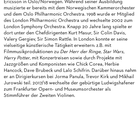
Ericsson in Oslo/Norwegen. Während seiner Ausbildung
HAPPY NEW EARS
FÜHRUNGEN EXKLUSIV FÜR ABONNENT*INNEN
FÜR ERWACHSENE
PRODUKTIONS­TEAMS
DAS FRANKFURTER OPERN- UND MUSEUMS­ORCHESTER
musizierte er bereits mit dem Norwegischen Kammerorchester
und dem Oslo Philharmonic Orchestra. 1998 wurde er Mitglied
FRIEDMAN IN DER OPER
FÜR KITAS UND SCHULEN
DIRIGENTEN / REPETITOREN
GENERAL­MUSIKDIREKTOR
des London Philharmonic Orchestra und wechselte 2002 zum
London Symphony Orchestra. Knapp 20 Jahre lang spielte er
SNEAK IN
OPERNSTUDIO
MITGLIEDER DES ORCHESTERS
dort unter den Chefdirigenten Kurt Masur, Sir Colin Davis,
Valery Gergiev, Sir Simon Rattle. In London konnte er seine
MUSEUMSUFERFEST 2026
THEATERLEITUNG
PAUL-HINDEMITH-ORCHESTER­AKADEMIE
vielseitige künstlerische Tätigkeit erweitern: z.B. mit
Filmmusikproduktionen zu
Der Herr der Ringe, Star Wars,
BRÜCHE – DEMORKATIE IN ZEITEN IHRER REGRESSION
KÜNSTLERISCHER BETRIEB OPER
HISTORIE DES ORCHESTERS
Harry Potter
, mit Konzertreisen sowie durch Projekte mit
Jazzgrößen und Komponisten wie Chick Corea, Herbie
SILVESTERFEIER
STÄDTISCHE BÜHNEN FRANKFURT GMBH
STELLEN­ANGEBOTE ORCHESTER UND AKADEMIE
Hancock, Dave Brubeck und Lalo Schifrin. Darüber hinaus nahm
er an Dirigierkursen bei Jorma Panula, Trevor Kirk und Mikhail
CHOR
Jurowski teil. 2017/18 wechselte der gebürtige Ludwigshafener
zum Frankfurter Opern- und Museumsorchester als
PRESSE
KINDERCHOR
Stimmführer der Zweiten Violinen.
NEWS
KONTAKT
UMBESETZUNGEN
PRESSE­MITTEILUNGEN
MEDIATHEK
PRESSEFOTOS