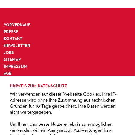
BLOG
MATERIALIEN
BLOG
PRESSE­STIMMEN
KOSTÜMPODCAST
SERVICE
CD / DVD-SERIE DER OPER FRANKFURT
VORVERKAUF
ABONNEMENT
GRUPPENREISEN
PRESSE
KONTAKT
PATRONATSVEREIN
FÜR STUDIERENDE
ÜBERSICHT SERIEN
NEWSLETTER
PARTNER UND SPENDEN
NEWSLETTER
ABONNEMENT-BEDINGUNGEN / INFORMATION
OPERNGALA
JOBS
SITEMAP
FANSHOP
KONTAKT ABO-SERVICE
UNSERE PARTNER
IMPRESSUM
AGB
PUBLIKATIONEN
OPERN-ABOS: GÜNSTIG, FLEXIBEL, EXKLUSIV
PARTNER­ WERDEN
DATENSCHUTZ
VERMIETUNGEN
SPENDEN
HINWEIS ZUM DATENSCHUTZ
BARRIEREFREIHEIT
Wir verwenden auf dieser Webseite Cookies. Ihre IP-
MEDIADATEN
OPERNGALA
Adresse wird ohne Ihre Zustimmung aus technischen
Gründen für 10 Tage gespeichert. Ihre Daten werden
ZUKUNFT UND HISTORIE DER STÄDTISCHEN BÜHNEN
KOOPERATIONEN
nicht weitergegeben.
TICKETS
Um Ihnen das beste Nutzererlebnis zu ermöglichen,
verwenden wir ein Analysetool. Auswertungen bzw.
+ 49 69 212-49494