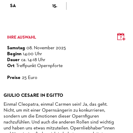
CHOR
HAPPY NEW EARS
FÜHRUNGEN EXKLUSIV FÜR ABONNENT*INNEN
FÜR ERWACHSENE
PRODUKTIONS­TEAMS
DAS FRANKFURTER OPERN- UND MUSEUMS­ORCHESTER
SA
15.
PRESSE
FRIEDMAN IN DER OPER
FÜR KITAS UND SCHULEN
DIRIGENTEN / REPETITOREN
GENERAL­MUSIKDIREKTOR
KINDERCHOR
NEWS
SNEAK IN
OPERNSTUDIO
MITGLIEDER DES ORCHESTERS
KONTAKT
IHRE AUSWAHL
UMBESETZUNGEN
MUSEUMSUFERFEST 2026
THEATERLEITUNG
PAUL-HINDEMITH-ORCHESTER­AKADEMIE
PRESSE­MITTEILUNGEN
Samstag
08. November 2025
MEDIATHEK
BRÜCHE – DEMORKATIE IN ZEITEN IHRER REGRESSION
KÜNSTLERISCHER BETRIEB OPER
HISTORIE DES ORCHESTERS
PRESSEFOTOS
Beginn
14.00 Uhr
Dauer
ca. 14–18 Uhr
BLOG
SILVESTERFEIER
STÄDTISCHE BÜHNEN FRANKFURT GMBH
STELLEN­ANGEBOTE ORCHESTER UND AKADEMIE
MATERIALIEN
BLOG
Ort
Treffpunkt Opernpforte
PRESSE­STIMMEN
KOSTÜMPODCAST
Preise
25 Euro
SERVICE
CD / DVD-SERIE DER OPER FRANKFURT
ABONNEMENT
GRUPPENREISEN
GIULIO CESARE IN EGITTO
PATRONATSVEREIN
FÜR STUDIERENDE
ÜBERSICHT SERIEN
Einmal Cleopatra, einmal Carmen sein! Ja, das geht.
Nicht, um mit einer Opernsängerin zu konkurrieren,
PARTNER UND SPENDEN
NEWSLETTER
ABONNEMENT-BEDINGUNGEN / INFORMATION
OPERNGALA
sondern um die Emotionen dieser Opernfiguren
nachzufühlen. Und auch die anderen Rollen sind wichtig
FANSHOP
KONTAKT ABO-SERVICE
UNSERE PARTNER
und haben uns etwas mitzuteilen. Opernliebhaber*innen