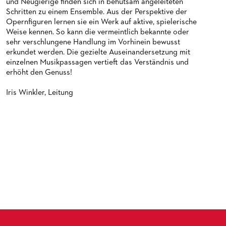
und Neugierige finden sich in behutsam angeleiteten
PUBLIKATIONEN
OPERN-ABOS: GÜNSTIG, FLEXIBEL, EXKLUSIV
PARTNER­ WERDEN
Schritten zu einem Ensemble. Aus der Perspektive der
Opernfiguren lernen sie ein Werk auf aktive, spielerische
VERMIETUNGEN
SPENDEN
Weise kennen. So kann die vermeintlich bekannte oder
MEDIADATEN
OPERNGALA
sehr verschlungene Handlung im Vorhinein bewusst
erkundet werden. Die gezielte Auseinandersetzung mit
ZUKUNFT UND HISTORIE DER STÄDTISCHEN BÜHNEN
KOOPERATIONEN
einzelnen Musikpassagen vertieft das Verständnis und
erhöht den Genuss!
Iris Winkler, Leitung