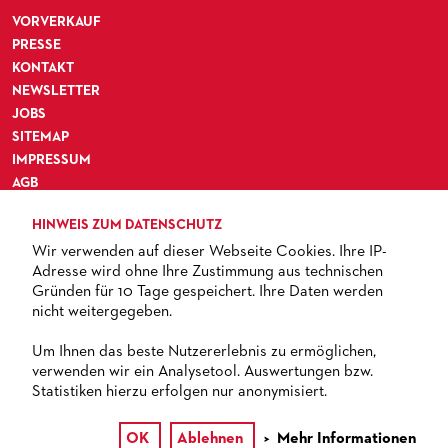
VORVERKAUF
PRESSE
KONTAKT
NEWSLETTER
JOBS
SITEMAP
IMPRESSUM
AGB
DATENSCHUTZ
HINWEIS ZUM DATENSCHUTZ
BARRIEREFREIHEIT
Wir verwenden auf dieser Webseite Cookies. Ihre IP-
Adresse wird ohne Ihre Zustimmung aus technischen
Gründen für 10 Tage gespeichert. Ihre Daten werden
nicht weitergegeben.
TICKETS
Um Ihnen das beste Nutzererlebnis zu ermöglichen,
verwenden wir ein Analysetool. Auswertungen bzw.
+ 49 69 212-49494
Statistiken hierzu erfolgen nur anonymisiert.
OK
Ablehnen
Mehr Informationen
© 2013 – 2026 Oper Frankfurt