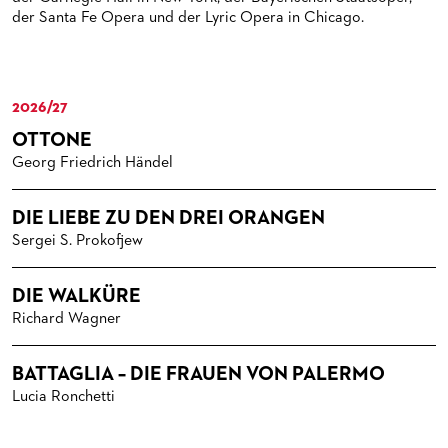
MEDIATHEK
HISTORIE DES ORCHESTERS
PRESSEFOTOS
der Santa Fe Opera und der Lyric Opera in Chicago.
BLOG
STELLEN­ANGEBOTE ORCHESTER UND AKADEMIE
MATERIALIEN
BLOG
PRESSE­STIMMEN
KOSTÜMPODCAST
SERVICE
2026/27
CD / DVD-SERIE DER OPER FRANKFURT
ABONNEMENT
GRUPPENREISEN
OTTONE
Georg Friedrich Händel
PATRONATSVEREIN
FÜR STUDIERENDE
ÜBERSICHT SERIEN
PARTNER UND SPENDEN
NEWSLETTER
ABONNEMENT-BEDINGUNGEN / INFORMATION
OPERNGALA
DIE LIEBE ZU DEN DREI ORANGEN
Sergei S. Prokofjew
FANSHOP
KONTAKT ABO-SERVICE
UNSERE PARTNER
PUBLIKATIONEN
OPERN-ABOS: GÜNSTIG, FLEXIBEL, EXKLUSIV
PARTNER­ WERDEN
DIE WALKÜRE
Richard Wagner
VERMIETUNGEN
SPENDEN
MEDIADATEN
OPERNGALA
BATTAGLIA – DIE FRAUEN VON PALERMO
Lucia Ronchetti
ZUKUNFT UND HISTORIE DER STÄDTISCHEN BÜHNEN
KOOPERATIONEN