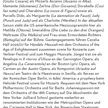
(Giulio Cesare),
als Mozarts Ascanio
(Ascanio in Alba),
HAPPY NEW EARS
FÜHRUNGEN EXKLUSIV FÜR ABONNENT*INNEN
FÜR ERWACHSENE
PRODUKTIONS­TEAMS
Idamante
(Idomeneo)
, Zerlina
(Don Giovanni)
, Dorabella
(Così
fan tutte)
und Cherubino
(Le nozze di Figaro)
sowie als
FRIEDMAN IN DER OPER
FÜR KITAS UND SCHULEN
DIRIGENTEN / REPETITOREN
Purcells Dido, als Marguerite
(La damnation de Faust),
Judy
(Punch and Judy)
und als Charlotte
(Werther)
. In der aktuellen
SNEAK IN
OPERNSTUDIO
Saison steht die US-amerikanische Mezzosopranistin hier als
Matilda
(Ottone),
Smeraldina
(Die Liebe zu den drei Orangen),
MUSEUMSUFERFEST 2026
THEATERLEITUNG
Waltraute
(Die Walküre)
und Frau eines Ermordeten Richters
(Battaglia)
auf der Bühne. Gastengagements führen Cecelia
BRÜCHE – DEMORKATIE IN ZEITEN IHRER REGRESSION
KÜNSTLERISCHER BETRIEB OPER
Hall 2026/27 für Händels
Messiah
mit dem Orchestra of the
Age of Enlightenment zusammen sowie für Konzerte zum
SILVESTERFEIER
STÄDTISCHE BÜHNEN FRANKFURT GMBH
Verbier-Festival und zum Maggio Musicale. Jüngst trat sie als
Penelope in
Il ritorno d’Ulisse
an der Garsington Opera, als
ORCHESTER
Angelina
(La Cenerentola)
an der Boston Lyric Opera, als
Carmen an der Austin Opera, als Komponist
(Ariadne auf
CHOR
DAS FRANKFURTER OPERN- UND MUSEUMS­ORCHESTER
Naxos)
am Teatro de la Maestranza in Sevilla, als Xerxes an
der Komischen Oper Berlin, in Adès‘
America: a prophecy
beim
PRESSE
GENERAL­MUSIKDIREKTOR
KINDERCHOR
Helsinki-Festival sowie für Mozarts
Requiem
mit dem New York
Philharmonic Orchestra und für Bachs
Johannespassion
mit
NEWS
MITGLIEDER DES ORCHESTERS
KONTAKT
dem Orchestra of the 18th Century auf. Die Absolventin der
New Yorker Juilliard School gastierte weiterhin an
UMBESETZUNGEN
PAUL-HINDEMITH-ORCHESTER­AKADEMIE
PRESSE­MITTEILUNGEN
renommierten Institutionen wie der Metropolitan Opera und
der Carnegie Hall in New York, der Bayerischen Staatsoper,