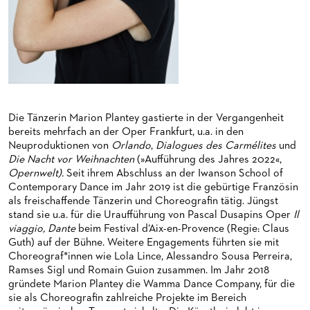
HAPPY NEW EARS
FÜHRUNGEN EXKLUSIV FÜR ABONNENT*INNEN
FÜR ERWACHSENE
PRODUKTIONS­TEAMS
FRIEDMAN IN DER OPER
FÜR KITAS UND SCHULEN
DIRIGENTEN / REPETITOREN
SNEAK IN
OPERNSTUDIO
MUSEUMSUFERFEST 2026
THEATERLEITUNG
BRÜCHE – DEMORKATIE IN ZEITEN IHRER REGRESSION
KÜNSTLERISCHER BETRIEB OPER
Die Tänzerin Marion Plantey gastierte in der Vergangenheit
bereits mehrfach an der Oper Frankfurt, u.a. in den
SILVESTERFEIER
STÄDTISCHE BÜHNEN FRANKFURT GMBH
Neuproduktionen von
Orlando
,
Dialogues des Carmélites
und
Die Nacht vor Weihnachten
(»Aufführung des Jahres 2022«,
Opernwelt).
Seit ihrem Abschluss an der Iwanson School of
ORCHESTER
Contemporary Dance im Jahr 2019 ist die gebürtige Französin
als freischaffende Tänzerin und Choreografin tätig. Jüngst
CHOR
DAS FRANKFURTER OPERN- UND MUSEUMS­ORCHESTER
stand sie u.a. für die Uraufführung von Pascal Dusapins Oper
Il
viaggio, Dante
beim Festival d‘Aix-en-Provence (Regie: Claus
PRESSE
GENERAL­MUSIKDIREKTOR
KINDERCHOR
Guth) auf der Bühne. Weitere Engagements führten sie mit
Choreograf*innen wie Lola Lince, Alessandro Sousa Perreira,
NEWS
MITGLIEDER DES ORCHESTERS
KONTAKT
Ramses Sigl und Romain Guion zusammen. Im Jahr 2018
gründete Marion Plantey die Wamma Dance Company, für die
UMBESETZUNGEN
PAUL-HINDEMITH-ORCHESTER­AKADEMIE
PRESSE­MITTEILUNGEN
sie als Choreografin zahlreiche Projekte im Bereich