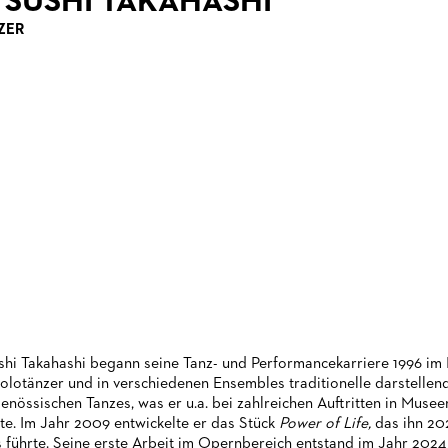
TSUSHI TAKAHASHI
ZER
shi Takahashi begann seine Tanz- und Performancekarriere 1996 im 
Solotänzer und in verschiedenen Ensembles traditionelle darstelle
genössischen Tanzes, was er u.a. bei zahlreichen Auftritten in Muse
te. Im Jahr 2009 entwickelte er das Stück
Power of Life,
das ihn 202
s führte. Seine erste Arbeit im Opernbereich entstand im Jahr 2024