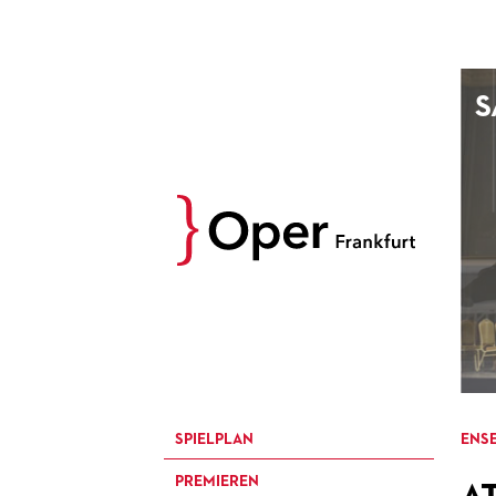
AUGUST
S
Prev
M
D
M
D
27
28
29
30
3
4
5
6
10
11
12
13
17
18
19
20
24
25
26
27
31
1
2
3
SPIELPLAN
ENSE
PREMIEREN