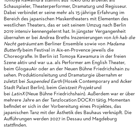
Tomoya Kawamura stammt aus Tokio und arbeitet als
HAPPY NEW EARS
FÜHRUNGEN EXKLUSIV FÜR ABONNENT*INNEN
FÜR ERWACHSENE
PRODUKTIONS­TEAMS
Schauspieler, Theaterperformer, Dramaturg und Regisseur.
Dabei verbindet er seine mehr als 15-jährige Erfahrung im
FRIEDMAN IN DER OPER
FÜR KITAS UND SCHULEN
DIRIGENTEN / REPETITOREN
Bereich des japanischen Maskentheaters mit Elementen des
westlichen Theaters, das er seit seinem Umzug nach Berlin
SNEAK IN
OPERNSTUDIO
2019 intensiv kennengelernt hat. In jüngster Vergangenheit
übernahm er bei Andrea Breths Inszenierungen von
Ich hab die
MUSEUMSUFERFEST 2026
THEATERLEITUNG
Nacht geträumt
am Berliner Ensemble sowie von
Madama
Butterfly
beim Festival in Aix-en-Provence jeweils die
BRÜCHE – DEMORKATIE IN ZEITEN IHRER REGRESSION
KÜNSTLERISCHER BETRIEB OPER
Choreografie. In Berlin ist Tomoya Kawamura in der freien
Szene aktiv und war u.a. als Performer am English Theater,
SILVESTERFEIER
STÄDTISCHE BÜHNEN FRANKFURT GMBH
beim GlogauAir oder an der Neuen Bühne Friedrichshain zu
sehen. Produktionsleitung und Dramaturgie übernahm er
ORCHESTER
zuletzt bei
Suspended Earth
(Hosek Contemporary and Acker
Stadt Palast Berlin), beim
Geistzeit Projekt
und
CHOR
DAS FRANKFURTER OPERN- UND MUSEUMS­ORCHESTER
bei
LatinX
(Neue Bühne Friedrichshain). Außerdem war er über
mehrere Jahre an der Tanzlocation DOCK11 tätig. Momentan
PRESSE
GENERAL­MUSIKDIREKTOR
KINDERCHOR
befindet er sich in der Vorbereitung eines Projektes, das
japanischen Tanz mit der Ästhetik des Bauhaus verknüpft. Die
NEWS
MITGLIEDER DES ORCHESTERS
KONTAKT
Aufführungen werden 2027 in Dessau und Magdeburg
stattfinden.
UMBESETZUNGEN
PAUL-HINDEMITH-ORCHESTER­AKADEMIE
PRESSE­MITTEILUNGEN