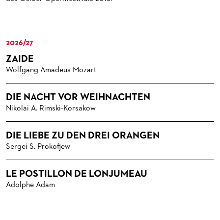
MEDIATHEK
HISTORIE DES ORCHESTERS
PRESSEFOTOS
BLOG
STELLEN­ANGEBOTE ORCHESTER UND AKADEMIE
MATERIALIEN
BLOG
PRESSE­STIMMEN
KOSTÜMPODCAST
2026/27
SERVICE
CD / DVD-SERIE DER OPER FRANKFURT
ZAIDE
ABONNEMENT
GRUPPENREISEN
Wolfgang Amadeus Mozart
PATRONATSVEREIN
FÜR STUDIERENDE
ÜBERSICHT SERIEN
DIE NACHT VOR WEIHNACHTEN
PARTNER UND SPENDEN
NEWSLETTER
ABONNEMENT-BEDINGUNGEN / INFORMATION
OPERNGALA
Nikolai A. Rimski-Korsakow
FANSHOP
KONTAKT ABO-SERVICE
UNSERE PARTNER
DIE LIEBE ZU DEN DREI ORANGEN
PUBLIKATIONEN
OPERN-ABOS: GÜNSTIG, FLEXIBEL, EXKLUSIV
PARTNER­ WERDEN
Sergei S. Prokofjew
VERMIETUNGEN
SPENDEN
LE POSTILLON DE LONJUMEAU
MEDIADATEN
OPERNGALA
Adolphe Adam
ZUKUNFT UND HISTORIE DER STÄDTISCHEN BÜHNEN
KOOPERATIONEN