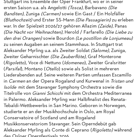
Stuttgart ins Ensemble der Oper Frankfurt, wo er in seiner
HAPPY NEW EARS
FÜHRUNGEN EXKLUSIV FÜR ABONNENT*INNEN
FÜR ERWACHSENE
PRODUKTIONS­TEAMS
ersten Saison u.a. als Angelotti
(Tosca),
Barbavano
(Die
Banditen)
, Zuniga
(
Carmen)
sowie Ein Gast / Ein Holzfäller
FRIEDMAN IN DER OPER
FÜR KITAS UND SCHULEN
DIRIGENTEN / REPETITOREN
(Bluthochzeit)
und Erster SS-Mann
(Die Passagierin)
zu erleben
war. In der Spielzeit 2026/27 gehören Allazim
(Zaide),
Panas
SNEAK IN
OPERNSTUDIO
(Die Nacht vor Weihnachten),
Herold / Farfarello
(Die Liebe zu
den drei Orangen)
sowie Bourdon
(Le postillon de Lonjumeau)
MUSEUMSUFERFEST 2026
THEATERLEITUNG
zu seinen Augaben an seinem Stammhaus. In Stuttgart trat
Aleksander Myrling u.a. als Zweiter Soldat
(
Salome)
, Zuniga,
BRÜCHE – DEMORKATIE IN ZEITEN IHRER REGRESSION
KÜNSTLERISCHER BETRIEB OPER
Zweiter Geharnischter
(Die Zauberflöte)
, Graf Monterone
(
Rigoletto
), Voce di Nettuno (
Idomeneo
), Zweiter Gralsritter
SILVESTERFEIER
STÄDTISCHE BÜHNEN FRANKFURT GMBH
(
Parsifal
), Montano (
Otello
) sowie als Solist in mehreren
Liederabenden auf. Seine weiteren Partien umfassen Escamillo
ORCHESTER
in
Carmen
an der Opera Rogaland und Kurwenal in
Tristan und
Isolde
mit dem Stavanger Symphony Orchestra sowie die
CHOR
DAS FRANKFURTER OPERN- UND MUSEUMS­ORCHESTER
Titelrolle von
Gianni Schicchi
mit dem Orchestra Mediterranea
in Palermo. Aleksander Myrling war Halbfinalist des Renata-
PRESSE
GENERAL­MUSIKDIREKTOR
KINDERCHOR
Tebaldi-Wettbewerbs in San Marino. Geboren in Norwegen,
studierte er an der Musikhochschule in Oslo, am Royal
NEWS
MITGLIEDER DES ORCHESTERS
KONTAKT
Conservatoire of Scotland und am Rogaland
Musikkonservatoriom Stavanger. Sein Operndebüt gab
UMBESETZUNGEN
PAUL-HINDEMITH-ORCHESTER­AKADEMIE
PRESSE­MITTEILUNGEN
Aleksander Myrling als Conte di Ceprano (
Rigoletto)
während
des Osloer Opernfestivals 2016.