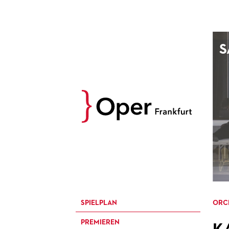
AUGUST
S
Prev
M
D
M
D
27
28
29
30
3
4
5
6
10
11
12
13
17
18
19
20
24
25
26
27
31
1
2
3
SPIELPLAN
ORC
PREMIEREN