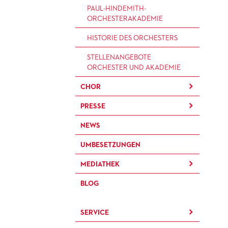
BRÜCHE – DEMORKATIE IN
KÜNSTLERISCHER BETRIEB
PAUL-HINDEMITH-
ZEITEN IHRER REGRESSION
OPER
ORCHESTER­AKADEMIE
SILVESTERFEIER
STÄDTISCHE BÜHNEN
HISTORIE DES ORCHESTERS
FRANKFURT GMBH
STELLEN­ANGEBOTE
ORCHESTER UND AKADEMIE
CHOR
PRESSE
KINDERCHOR
NEWS
KONTAKT
UMBESETZUNGEN
PRESSE­MITTEILUNGEN
MEDIATHEK
PRESSEFOTOS
BLOG
MATERIALIEN
BLOG
PRESSE­STIMMEN
KOSTÜMPODCAST
SERVICE
CD / DVD-SERIE DER OPER